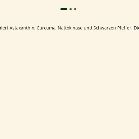
iert Astaxanthin, Curcuma, Nattokinase und Schwarzen Pfeffer.
Di
e Gefäßgesundheit unterstützen.
 Nattokinase, Omega-3-Fettsäuren und Coenzym Q10, die zur Herz
nd wirkt als Antioxidans.
​
halten Nicotinamid-Ribosid, eine Form von Vitamin B3, die als Vor
C als Antioxidans wirkt und das Immunsystem stärkt
Laura J., 59,
Ich habe nach eine
rzthelferin aus
Bremen