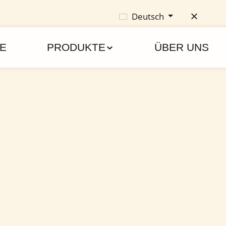
Deutsch
E
PRODUKTE
ÜBER UNS
 Rabatt mit dem Gutscheincode "Treuebonus"