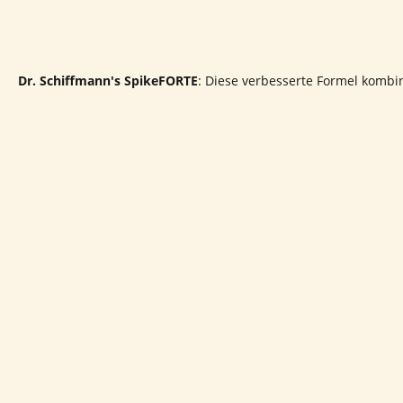
Dr. Schiffmann's SpikeFORTE
:
Diese verbesserte Formel kombin
entzündungshemmenden Eigenschaften bekannt und können di
Dr. Schiffmann's NeuroPro
:
Eine synergistische Mischung aus
Coenzym Q10 unterstützt die Energieproduktion in den Zellen u
Dr. Schiffmann's NRPlus 250mg + Vitamin C
:
Diese Kapseln ent
Energieproduktion und die Zellregeneration, während Vitamin 
 müde. Besonders die Kombination aus Curcuma und
A
ein Immunsystem unterstützen möchte!