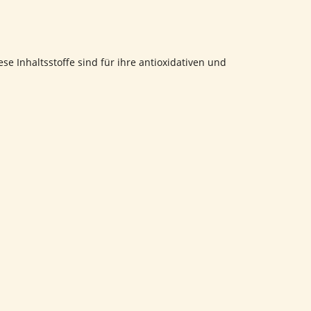
ese Inhaltsstoffe sind für ihre antioxidativen und
gesundheit und zum allgemeinen Wohlbefinden beiträgt.
stufe von NAD+ dient.
NAD+ ist essentiell für die
m natürlichen Produkt gesucht, das meine Abwehrkräfte stärkt. 
Gefühl, widerstandsfähiger gegen Infekte zu sein. Ein hochwe