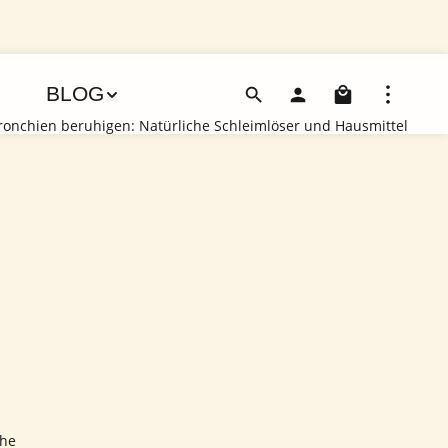
Warenko
BLOG
ronchien beruhigen: Natürliche Schleimlöser und Hausmittel
che