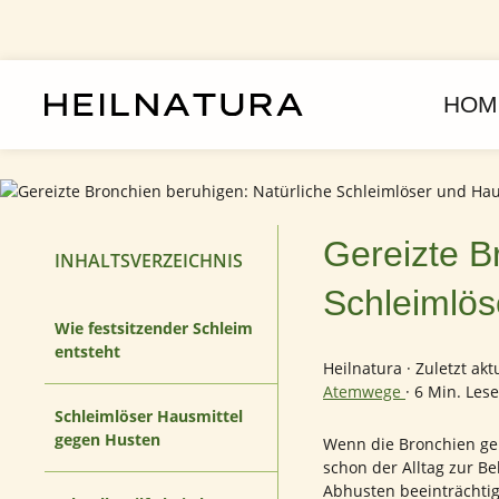
um Hauptinhalt springen
Zur Hauptnavigation springen
HOM
Gereizte B
INHALTSVERZEICHNIS
Schleimlös
Wie festsitzender Schleim
entsteht
Heilnatura
·
Zuletzt akt
Atemwege
·
6 Min. Les
Schleimlöser Hausmittel
gegen Husten
Wenn die Bronchien ger
schon der Alltag zur B
Abhusten beeinträchtig