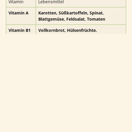
Vitamin
Lebensmittel
Vitamin A
Karotten, Süßkartoffeln, Spinat,
Blattgemüse, Feldsalat, Tomaten
Vitamin B1
Vollkornbrot, Hülsenfrüchte,
(Thiamin)
Kichererbsen, Getreideprodukte,
Sojabohnen
Vitamin B2
Milch, Eier, Käse
(Riboflavin)
Vitamin B6
Geflügel, Fisch, Bananen, Kartoffeln
Vitamin B12
Fleisch, Fisch, Eier, Joghurt
Vitamin C
Paprika, Brokkoli, Zitrusfrüchte,
Rosenkohl, Erbsen
Vitamin D
Lachs, Hering, Eigelb, Pilze, Algen
Vitamin E
Nüsse, Samen, Avocado, Weizenkeimöl,
pflanzliche Öle