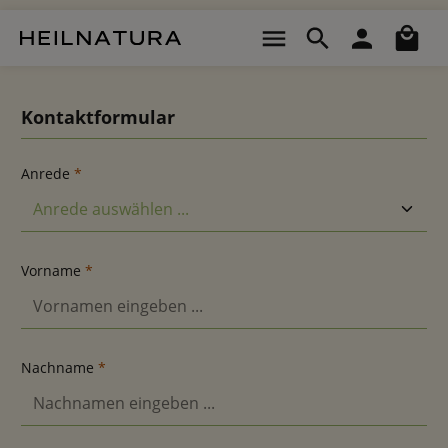
Zum Hauptinhalt springen
Wa
Kontaktformular
Anrede
*
Vorname
*
Nachname
*