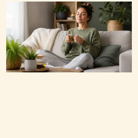
Verdauung langfristig ankurbeln – der
ganzheitliche Ansatz
Um das Wohlbefinden im Darm zu stärken, bietet das
Zusammenspiel aus Ernährung, Bewegung und
Stressmanagement eine gute Grundlage. Wer die
Verdauung anregen und langfristig unterstützen möchte,
kann ergänzend auch hochwertige
Nahrungsergänzungsmittel für den Darm
einsetzen, um die