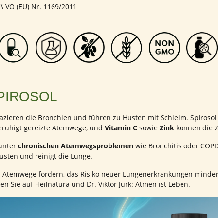
ß VO (EU) Nr. 1169/2011
PIROSOL
rapazieren die Bronchien und führen zu Husten mit Schleim. Spiroso
eruhigt gereizte Atemwege, und
Vitamin C
sowie
Zink
können die Z
 unter
chronischen Atemwegsproblemen
wie Bronchitis oder COPD
sten und reinigt die Lunge.
Atemwege fördern, das Risiko neuer Lungenerkrankungen mindern
n Sie auf Heilnatura und Dr. Viktor Jurk: Atmen ist Leben.