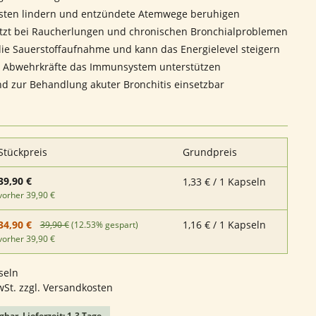
sten lindern und entzündete Atemwege beruhigen
tzt bei Raucherlungen und chronischen Bronchialproblemen
die Sauerstoffaufnahme und kann das Energielevel steigern
 Abwehrkräfte das Immunsystem unterstützen
nd zur Behandlung akuter Bronchitis einsetzbar
Stückpreis
Grundpreis
39,90 €
1,33 € / 1 Kapseln
vorher 39,90 €
1,16 € / 1 Kapseln
34,90 €
39,90 €
(12.53% gespart)
vorher 39,90 €
seln
wSt. zzgl. Versandkosten
gbar, Lieferzeit: 1-3 Tage