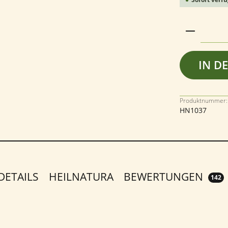
Produkt 
IN D
Produktnummer:
HN1037
ETAILS
HEILNATURA
BEWERTUNGEN
142