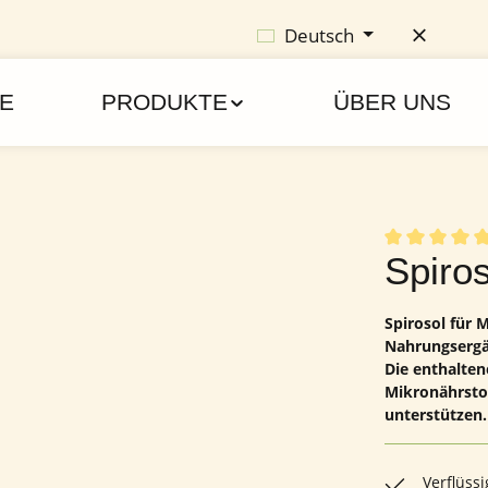
Deutsch
E
PRODUKTE
ÜBER UNS
Durchschnittl
Spiro
Spirosol für M
Nahrungsergän
Die enthalten
Mikronährsto
unterstützen.
Verflüss