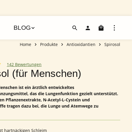
Warenko
BLOG
Home
Produkte
Antioxidantien
Spirosol
142 Bewertungen
iche Bewertung von 4.95 von 5 Sternen
sol (für Menschen)
enschen ist ein ärztlich entwickeltes
zungsmittel, das die Lungenfunktion gezielt unterstützt.
en Pflanzenextrakte, N-Acetyl-L-Cystein und
ffe tragen dazu bei, die Lunge und Atemwege zu
igt hartnäckigen Schleim