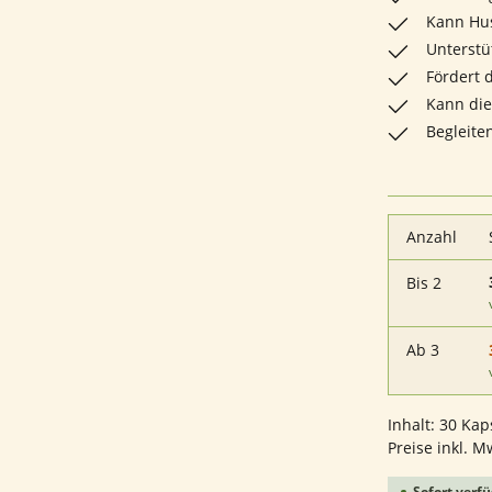
Kann Hu
Unterstü
Fördert 
Kann die
Begleite
Anzahl
Bis
2
Ab
3
Inhalt:
30 Kap
Preise inkl. M
Sofort verfü