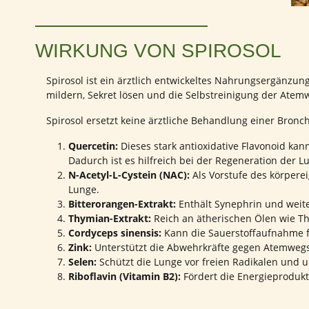
WIRKUNG VON SPIROSOL
Spirosol ist ein ärztlich entwickeltes Nahrungsergänzung
mildern, Sekret lösen und die Selbstreinigung der Atem
Spirosol ersetzt keine ärztliche Behandlung einer Bronchi
Quercetin:
Dieses stark antioxidative Flavonoid ka
Dadurch ist es hilfreich bei der Regeneration der
N-Acetyl-L-Cystein (NAC):
Als Vorstufe des körperei
Lunge.
Bitterorangen-Extrakt:
Enthält Synephrin und weiter
Thymian-Extrakt:
Reich an ätherischen Ölen wie Thy
Cordyceps sinensis:
Kann die Sauerstoffaufnahme 
Zink:
Unterstützt die Abwehrkräfte gegen Atemwegs
Selen:
Schützt die Lunge vor freien Radikalen und 
Riboflavin (Vitamin B2):
Fördert die Energieprodukt