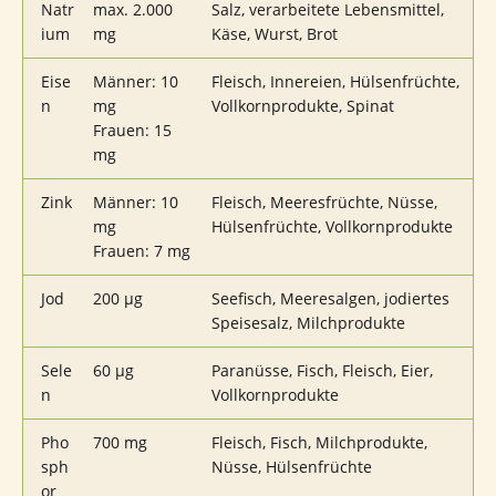
Natr
max. 2.000
Salz, verarbeitete Lebensmittel,
ium
mg
Käse, Wurst, Brot
Eise
Männer: 10
Fleisch, Innereien, Hülsenfrüchte,
n
mg
Vollkornprodukte, Spinat
Frauen: 15
mg
Zink
Männer: 10
Fleisch, Meeresfrüchte, Nüsse,
mg
Hülsenfrüchte, Vollkornprodukte
Frauen: 7 mg
Jod
200 µg
Seefisch, Meeresalgen, jodiertes
Speisesalz, Milchprodukte
Sele
60 µg
Paranüsse, Fisch, Fleisch, Eier,
n
Vollkornprodukte
Pho
700 mg
Fleisch, Fisch, Milchprodukte,
sph
Nüsse, Hülsenfrüchte
or