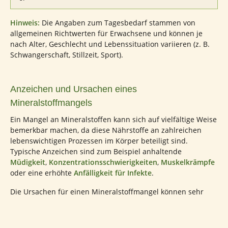
Hinweis:
Die Angaben zum Tagesbedarf stammen von
allgemeinen Richtwerten für Erwachsene und können je
nach Alter, Geschlecht und Lebenssituation variieren (z. B.
Schwangerschaft, Stillzeit, Sport).
Anzeichen und Ursachen eines
Mineralstoffmangels
Ein Mangel an Mineralstoffen kann sich auf vielfältige Weise
bemerkbar machen, da diese Nährstoffe an zahlreichen
lebenswichtigen Prozessen im Körper beteiligt sind.
Typische Anzeichen sind zum Beispiel anhaltende
Müdigkeit
,
Konzentrationsschwierigkeiten
,
Muskelkrämpfe
oder eine erhöhte
Anfälligkeit für Infekte
.
Die Ursachen für einen Mineralstoffmangel können sehr
unterschiedlich sein. Eine einseitige oder unausgewogene
Ernährung liefert häufig nicht ausreichend Mineralstoffe.
Wer sich ausschließlich von pflanzlichen Lebensmitteln