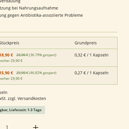
 Verdauung
ützung bei Nahrungsaufnahme
ng gegen Antibiotika-assoziierte Probleme
Stückpreis
Grundpreis
0,32 € / 1 Kapseln
18,90 €
29,90 €
(36.79% gespart)
vorher 29,90 €
0,27 € / 1 Kapseln
15,90 €
29,90 €
(46.82% gespart)
vorher 29,90 €
seln
wSt. zzgl. Versandkosten
gbar, Lieferzeit: 1-3 Tage
Anzahl: Gib den gewünschten Wert ein o