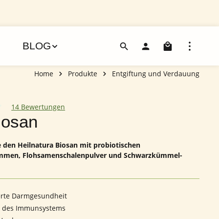
Warenko
BLOG
Home
Produkte
Entgiftung und Verdauung
14 Bewertungen
iche Bewertung von 4.79 von 5 Sternen
iosan
 den Heilnatura Biosan mit probiotischen
mmen, Flohsamenschalenpulver und Schwarzkümmel-
erte Darmgesundheit
g des Immunsystems