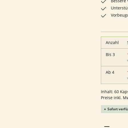
Bessere
Unterst
Vorbeugu
Anzahl
Bis
3
Ab
4
Inhalt:
60 Kap
Preise inkl. M
Sofort verfü
Produkt 