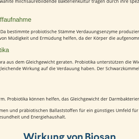
wählte milchsäurebildende Bakterienkultur tragen durch ihre spezi
offaufnahme
Da bestimmte probiotische Stämme Verdauungsenzyme produzieren,
 von Müdigkeit und Ermüdung helfen, da der Körper die aufgenom
tika
lora aus dem Gleichgewicht geraten. Probiotika unterstützen die W
gleichende Wirkung auf die Verdauung haben. Der Schwarzkümmel-
rm. Probiotika können helfen, das Gleichgewicht der Darmbakterie
n und präbiotischen Ballaststoffen für ein günstiges Umfeld für 
gesundheit und Energiehaushalt.