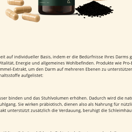
t auf individueller Basis, indem er die Bedürfnisse Ihres Darms 
italität, Energie und allgemeines Wohlbefinden. Produkte wie Pr
mmel-Extrakt, um den Darm auf mehreren Ebenen zu unterstützen –
ltsstoffe aufgelistet:
sser binden und das Stuhlvolumen erhöhen. Dadurch wird die natürl
hlgang. Sie wirken präbiotisch, dienen also als Nahrung für nütz
akt unterstützt zusätzlich die Verdauung, beruhigt die Schleimh