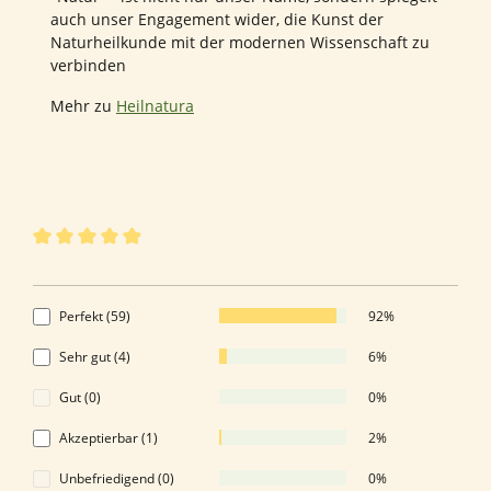
auch unser Engagement wider, die Kunst der
Naturheilkunde mit der modernen Wissenschaft zu
verbinden
Mehr zu
Heilnatura
64 von 64 Bewertungen
Durchschnittliche Bewertung von 4.89 von 5 Sternen
4.89 von 5 Sternen
Perfekt (59)
92%
Sehr gut (4)
6%
Gut (0)
0%
Akzeptierbar (1)
2%
Unbefriedigend (0)
0%