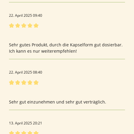
22. April 2025 09:40
Bewertung mit 5 von 5 Sternen
keinen
Sehr gutes Produkt, durch die Kapselform gut dosierbar.
Ich kann es nur weiterempfehlen!
22. April 2025 08:40
Bewertung mit 5 von 5 Sternen
Top Produkt
Sehr gut einzunehmen und sehr gut verträglich.
13. April 2025 20:21