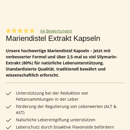
64 Bewertungen
Durchschnittliche Bewertung von 4.89 von 5 Sternen
Mariendistel Extrakt Kapseln
Unsere hochwertige Mariendistel Kapseln – jetzt mit
verbesserter Formel und über 2,5-mal so viel Silymarin-
Extrakt (80%) für natürliche Leberunterstützung.
Standardisierte Qualität, traditionell bewährt und
wissenschaftlich erforscht.
Unterstützung bei der Reduktion von
Fettansammlungen in der Leber
Förderung der Regulierung von Leberwerten (ALT &
AST)
Natürliche Leberentgiftung unterstützen
Leberschutz durch bioaktive Flavonoide befördern