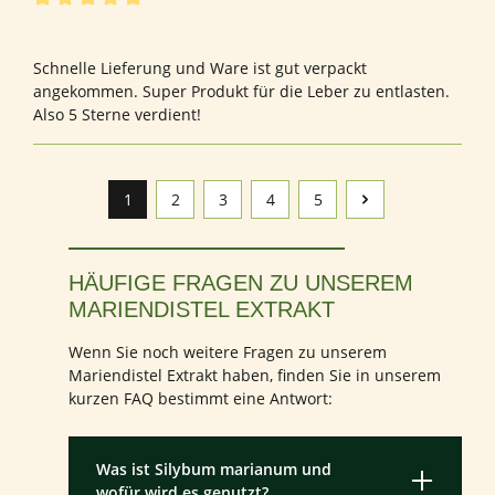
Bewertung mit 5 von 5 Sternen
Bewertung von Cecylia B.
Schnelle Lieferung und Ware ist gut verpackt
angekommen. Super Produkt für die Leber zu entlasten.
Also 5 Sterne verdient!
1
2
3
4
5
Seite
Seite
Seite
Seite
Seite
HÄUFIGE FRAGEN ZU UNSEREM
MARIENDISTEL EXTRAKT
Wenn Sie noch weitere Fragen zu unserem
Mariendistel Extrakt haben, finden Sie in unserem
kurzen FAQ bestimmt eine Antwort:
Was ist Silybum marianum und
wofür wird es genutzt?