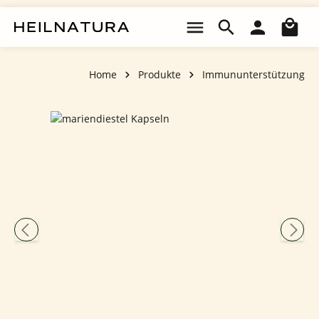
Zum Hauptinhalt springen
Wa
Home
Produkte
Immununterstützung
Bildergalerie überspringen