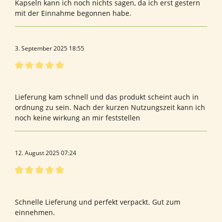
Kapseln kann ich noch nichts sagen, da ich erst gestern
mit der Einnahme begonnen habe.
3. September 2025 18:55
Bewertung mit 5 von 5 Sternen
Bewertung von herbert L.
Lieferung kam schnell und das produkt scheint auch in
ordnung zu sein. Nach der kurzen Nutzungszeit kann ich
noch keine wirkung an mir feststellen
12. August 2025 07:24
Bewertung mit 5 von 5 Sternen
Bewertung von Liane F.
Schnelle Lieferung und perfekt verpackt. Gut zum
einnehmen.