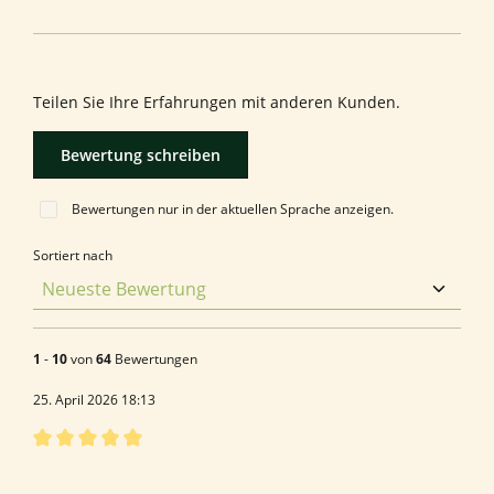
Bewerten Sie dieses Produkt!
Teilen Sie Ihre Erfahrungen mit anderen Kunden.
Bewertung schreiben
Bewertungen nur in der aktuellen Sprache anzeigen.
Sortiert nach
1
-
10
von
64
Bewertungen
25. April 2026 18:13
Bewertung mit 5 von 5 Sternen
Bewertung von René M.