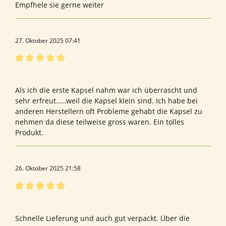
Empfhele sie gerne weiter
27. Oktober 2025 07:41
Bewertung mit 5 von 5 Sternen
Bewertung von Orsolya G.
Als ich die erste Kapsel nahm war ich überrascht und
sehr erfreut.....weil die Kapsel klein sind. Ich habe bei
anderen Herstellern oft Probleme gehabt die Kapsel zu
nehmen da diese teilweise gross waren. Ein tolles
Produkt.
26. Oktober 2025 21:58
Bewertung mit 5 von 5 Sternen
Bewertung
Schnelle Lieferung und auch gut verpackt. Über die