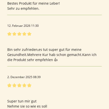
Bestes Produkt für meine Leber!
Sehr zu empfehlen.
12. Februar 2026 11:30
Bewertung mit 5 von 5 Sternen
Bewertung von Katalin K.
Bin sehr zufrieden,es tut super gut für meine
Gesundheit.Mehrere Kur hab schon gemacht.Kann ich
die Produkt sehr empfehlen 👍
2. Dezember 2025 08:39
Bewertung mit 5 von 5 Sternen
Bewerten
Super tun mir gut
Nehme sie so wie es soll