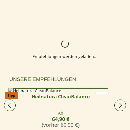
Lädt...
Empfehlungen werden geladen...
Produktgalerie überspringen
UNSERE EMPFEHLUNGEN
Optionen wählen
Tipp
Heilnatura CleanBalance
Regulärer Preis:
Ab
64,90 €
(vorher 69,90 €)