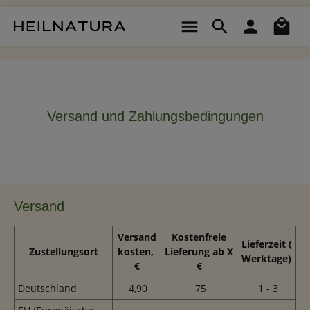
Zum Hauptinhalt springen
Wa
Versand und Zahlungsbedingungen
Versand
Versand
Kostenfreie
Lieferzeit
(
Zustellungsort
kosten,
Lieferung ab X
Werktage)
€
€
Deutschland
4,90
75
1 - 3