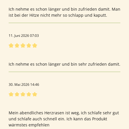
Ich nehme es schon länger und bin zufrieden damit. Man
ist bei der Hitze nicht mehr so schlapp und kaputt.
11. Juni 2026 07:03
Bewertung mit 5 von 5 Sternen
sehr zufrieden
Ich nehme es schon länger und bin sehr zufrieden damit.
30. Mai 2026 14:46
Bewertung mit 5 von 5 Sternen
Taurin
Mein abendliches Herzrasen ist weg, ich schlafe sehr gut
und schlafe auch schnell ein. Ich kann das Produkt
wärmstes empfehlen