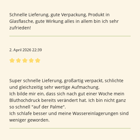
Bewertung mit 5 von 5 Sternen
Sehr zufrieden!
Schnelle Lieferung, gute Verpackung, Produkt in
Glasflasche, gute Wirkung alles in allem bin ich sehr
zufrieden!
2. April 2026 22:39
Bewertung mit 5 von 5 Sternen
Bewertung von Andrea A.
Super schnelle Lieferung, großartig verpackt, schlichte
und gleichzeitig sehr wertige Aufmachung.
Ich bilde mir ein, dass sich nach gut einer Woche mein
Bluthochdruck bereits verändert hat. Ich bin nicht ganz
so schnell "auf der Palme".
Ich schlafe besser und meine Wassereinlagerungen sind
weniger geworden.