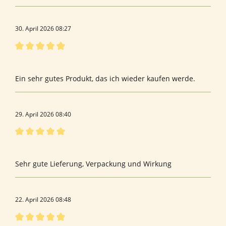
30. April 2026 08:27
Bewertung mit 5 von 5 Sternen
Produkterfahrung
Ein sehr gutes Produkt, das ich wieder kaufen werde.
29. April 2026 08:40
Bewertung mit 5 von 5 Sternen
F r a u
Sehr gute Lieferung, Verpackung und Wirkung
22. April 2026 08:48