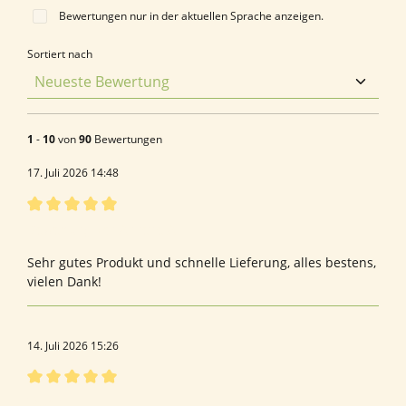
Bewertungen nur in der aktuellen Sprache anzeigen.
Sortiert nach
1
-
10
von
90
Bewertungen
17. Juli 2026 14:48
Bewertung mit 5 von 5 Sternen
Bewertung von Annette A.
Sehr gutes Produkt und schnelle Lieferung, alles bestens,
vielen Dank!
14. Juli 2026 15:26
Bewertung mit 5 von 5 Sternen
Taurin