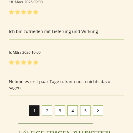
18. März 2026 09:03
Bewertung mit 5 von 5 Sternen
Taurin
Ich bin zufrieden mit Lieferung und Wirkung
6. März 2026 10:00
Bewertung mit 5 von 5 Sternen
Bewertung von Julia S.
Nehme es erst paar Tage u. kann noch nichts dazu
sagen.
1
2
3
4
5
Seite
Seite
Seite
Seite
Seite