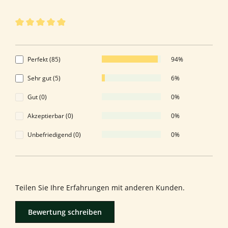
90 von 90 Bewertungen
Durchschnittliche Bewertung von 4.94 von 5 Sternen
4.94 von 5 Sternen
Perfekt (85)
94%
Sehr gut (5)
6%
Gut (0)
0%
Akzeptierbar (0)
0%
Unbefriedigend (0)
0%
Bewerten Sie dieses Produkt!
Teilen Sie Ihre Erfahrungen mit anderen Kunden.
Bewertung schreiben