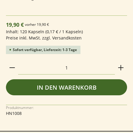
Regulärer Preis:
19,90 €
vorher 19,90 €
Inhalt:
120 Kapseln
(0,17 € / 1 Kapseln)
Preise inkl. MwSt. zzgl. Versandkosten
Sofort verfügbar, Lieferzeit: 1-3 Tage
Produkt Anzahl: Gib den gewünschten Wert ein ode
IN DEN WARENKORB
Produktnummer:
HN1008