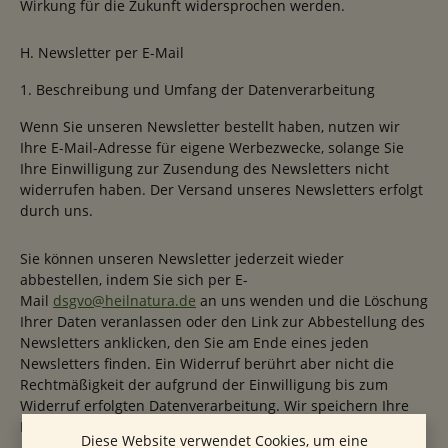
Wirkung für die Zukunft widersprochen werden.
H. Newsletter per E-Mail
1. Beschreibung und Umfang der Datenverarbeitung
Wenn Sie unseren Newsletter bestellt haben, nutzen wir
Ihre E-Mail-Adresse für eigene Werbezwecke, solange Sie
Ihre Einwilligung zur Zusendung des Newsletters nicht
widerrufen haben. Der Versand unseres Newsletters erfolgt
durch uns.
Sie können unseren Newsletter jederzeit wieder
abbestellen, indem Sie sich per E-
Mail
dsgvo@heilnatura.de
an uns wenden und die Löschung
Ihrer Daten veranlassen oder den Link zur Abbestellung des
Newsletters anklicken, den Sie am Ende eines jeden
Newsletters finden. Ein Widerruf berührt aber nicht die
Rechtmäßigkeit der aufgrund der Einwilligung bis zum
Widerruf erfolgten Datenverarbeitung. Wir speichern Ihre
Daten solange, bis der Widerruf erfolgt.
Diese Website verwendet Cookies, um eine