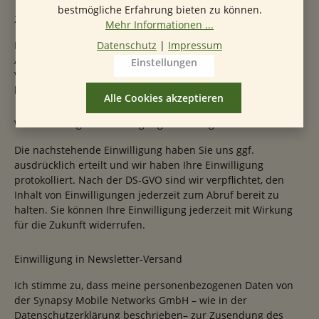
bestmögliche Erfahrung bieten zu können.
2. Rechtsgrundlage für die Datenverarbeitung
Mehr Informationen ...
Rechtsgrundlage für die Verarbeitung der Daten nach
Datenschutz
|
Impressum
Anmeldung zum Newsletters durch den Nutzer ist bei
Einstellungen
Vorliegen einer Einwilligung des Nutzers nach Art. 6 Abs. 1
lit. a DS-GVO.
Alle Cookies akzeptieren
Wiederholung von Einwilligungserklärungen
Die nachstehende Einwilligung haben Sie uns ggf.
ausdrücklich erteilt und wir haben Ihre Einwilligung
protokolliert. Nach der DS-GVO sind wir verpflichtet, den
Inhalt von Einwilligungen jederzeit zum Abruf bereit zu
halten. Sie können Ihre Einwilligung jederzeit mit Wirkung
für die Zukunft widerrufen.
Einwilligung in Newsletter-Versand
Ich stimme zu, dass meine personenbezogenen Daten von
der Synapsy Mobile Networks GmbH – wie in der
Datenschutzerklärung beschrieben– zur Zusendung des