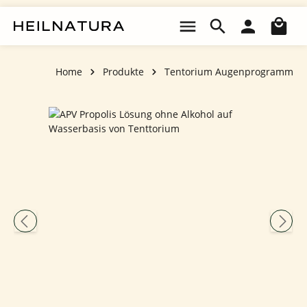
Zum Hauptinhalt springen
Wa
Home
Produkte
Tentorium Augenprogramm
Bildergalerie überspringen