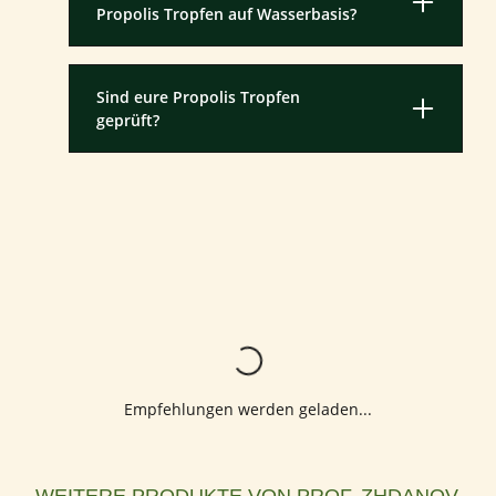
Propolis Tropfen auf Wasserbasis?
Sind eure Propolis Tropfen
geprüft?
Lädt...
Empfehlungen werden geladen...
Produktgalerie überspringen
WEITERE PRODUKTE VON PROF. ZHDANOV