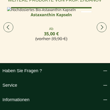
Optionen wählen
Astaxanthin Kapseln
Regulärer Preis:
Ab
35,00 €
(vorher 39,90 €)
Haben Sie Fragen ?
Service
Informationen