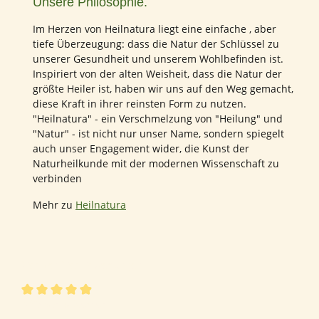
Unsere Philosophie.
Im Herzen von Heilnatura liegt eine einfache , aber
tiefe Überzeugung: dass die Natur der Schlüssel zu
unserer Gesundheit und unserem Wohlbefinden ist.
Inspiriert von der alten Weisheit, dass die Natur der
größte Heiler ist, haben wir uns auf den Weg gemacht,
diese Kraft in ihrer reinsten Form zu nutzen.
"Heilnatura" - ein Verschmelzung von "Heilung" und
"Natur" - ist nicht nur unser Name, sondern spiegelt
auch unser Engagement wider, die Kunst der
Naturheilkunde mit der modernen Wissenschaft zu
verbinden
Mehr zu
Heilnatura
297 von 297 Bewertungen
Durchschnittliche Bewertung von 4.96 von 5 Sternen
4.96 von 5 Sternen