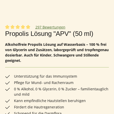
297 Bewertungen
Durchschnittliche Bewertung von 4.96 von 5 Sternen
Propolis Lösung "APV" (50 ml)
Alkoholfreie Propolis Lösung auf Wasserbasis – 100 % frei
von Glycerin und Zusätzen, laborgeprüft und tropfengenau
dosierbar. Auch für Kinder, Schwangere und Stillende
geeignet.
Unterstützung für das Immunsystem
Pflege für Mund- und Rachenraum
0 % Alkohol, 0 % Glycerin, 0 % Zucker – familientauglich
und mild
Kann empfindliche Hautstellen beruhigen
Fördert die Hautregeneration
Schonend für die Darmflora