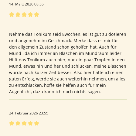
14. März 2026 08:55
Bewertung mit 5 von 5 Sternen
Bewertung von Carola P.
Nehme das Tonikum seid 8wochen, es ist gut zu dosieren
und angenehm im Geschmack. Merke dass es mir für
den allgemein Zustand schon geholfen hat. Auch für
Mund , da ich immer an Bläschen im Mundraum leider.
Hilft das Tonikum auch hier, nur ein paar Tropfen in den
Mund, etwas hin und her und schlucken, meine Bläschen
wurde nach kurzer Zeit besser. Also hier hatte ich einen
guten Erfolg, werde sie auch weiterhin nehmen, um alles
zu entschlacken, hoffe sie helfen auch für mein
Augenlicht, dazu kann ich noch nichts sagen.
24. Februar 2026 23:55
Bewertung mit 5 von 5 Sternen
Heilerin