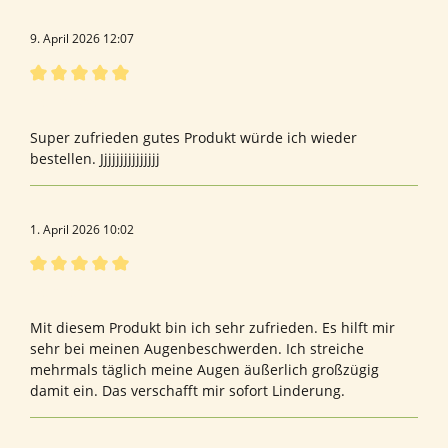
9. April 2026 12:07
Bewertung mit 5 von 5 Sternen
Heilnatura
Super zufrieden gutes Produkt würde ich wieder
bestellen. Jjjjjjjjjjjjjjj
1. April 2026 10:02
Bewertung mit 5 von 5 Sternen
Rentnerin
Mit diesem Produkt bin ich sehr zufrieden. Es hilft mir
sehr bei meinen Augenbeschwerden. Ich streiche
mehrmals täglich meine Augen äußerlich großzügig
damit ein. Das verschafft mir sofort Linderung.