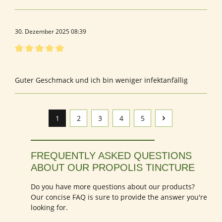
30. Dezember 2025 08:39
Bewertung mit 5 von 5 Sternen
Augen
Guter Geschmack und ich bin weniger infektanfällig
1
2
3
4
5
Seite
Seite
Seite
Seite
Seite
FREQUENTLY ASKED QUESTIONS
ABOUT OUR PROPOLIS TINCTURE
Do you have more questions about our products?
Our concise FAQ is sure to provide the answer you're
looking for.