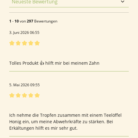
1
-
10
von
297
Bewertungen
3. Juni 2026 06:55
Bewertung mit 5 von 5 Sternen
Bewertung von Ivonne W.
Tolles Produkt 👍 hilft mir bei meinem Zahn
5. Mai 2026 09:55
Bewertung mit 5 von 5 Sternen
Bewertung von Elke T.
Ich nehme die Tropfen zusammen mit einem Teelöffel
Honig ein, um meine Abwehrkräfte zu stärken. Bei
Erkältungen hilft es mir sehr gut.