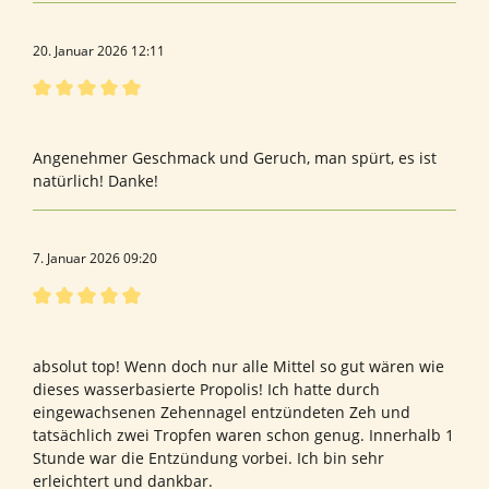
20. Januar 2026 12:11
Bewertung mit 5 von 5 Sternen
Bewertung von Isolde H.
Angenehmer Geschmack und Geruch, man spürt, es ist
natürlich! Danke!
7. Januar 2026 09:20
Bewertung mit 5 von 5 Sternen
Bewertung von Ralph T.
absolut top! Wenn doch nur alle Mittel so gut wären wie
dieses wasserbasierte Propolis! Ich hatte durch
eingewachsenen Zehennagel entzündeten Zeh und
tatsächlich zwei Tropfen waren schon genug. Innerhalb 1
Stunde war die Entzündung vorbei. Ich bin sehr
erleichtert und dankbar.