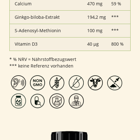
Calcium
470 mg
59 %
Ginkgo-biloba-Extrakt
194,2 mg
***
S-Adenosyl-Methionin
100 mg
***
Vitamin D3
40 µg
800 %
* % NRV = Nährstoffbezugswert
*** keine Referenz vorhanden