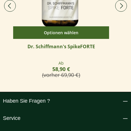
Optionen wählen
Dr. Schiffmann's SpikeFORTE
Regulärer Preis:
Ab
58,90 €
(vorher 69,90 €)
Haben Sie Fragen ?
Service