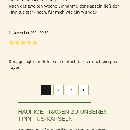
Nach der zweiten Woche Einnahme der Kapseln ließ der
Tinnitus stark nach, für mich wie ein Wunder.
6. November 2024 20:32
Bewertung mit 5 von 5 Sternen
Empfehlenswert
Kurz gesagt man fühlt sich einfach besser nach ein paar
Tagen.
1
2
3
Seite
Seite
Seite
HÄUFIGE FRAGEN ZU UNSEREN
TINNITUS-KAPSELN
Antworten auf die häufigsten Fragen unserer