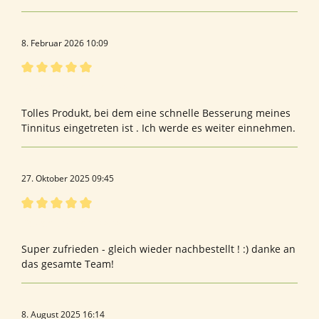
8. Februar 2026 10:09
Bewertung mit 5 von 5 Sternen
Bewertung von Belinda B.
Tolles Produkt, bei dem eine schnelle Besserung meines
Tinnitus eingetreten ist . Ich werde es weiter einnehmen.
27. Oktober 2025 09:45
Bewertung mit 5 von 5 Sternen
Bewertung von Diana M.
Super zufrieden - gleich wieder nachbestellt ! :) danke an
das gesamte Team!
8. August 2025 16:14