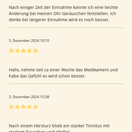
Nach einiger Zeit der Einnahme konnte ich eine leichte
Änderung bei meinen Ohr Geräuschen feststellen. Ich
denke bei längerer Einnahme wird es noch besser.
5. Dezember 2024 10:10
Bewertung mit 5 von 5 Sternen
Gute Ergebnisse
Hallo, nehme seit ca einer Woche das Medikament und
habe das Gefühl es wird schon besser.
3. Dezember 2024 15:38
Bewertung mit 5 von 5 Sternen
Hervorragend
Nach einem Hörsturz blieb ein starker Tinnitus mit
starkem Rauschen und pfeifen.