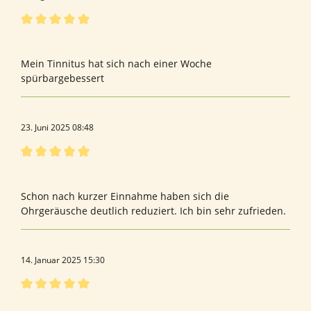
Bewertung mit 5 von 5 Sternen
Bewertung von Rosa S.
Mein Tinnitus hat sich nach einer Woche
spürbargebessert
23. Juni 2025 08:48
Bewertung mit 5 von 5 Sternen
Bewertung von Gerhard K.
Schon nach kurzer Einnahme haben sich die
Ohrgeräusche deutlich reduziert. Ich bin sehr zufrieden.
14. Januar 2025 15:30
Bewertung mit 5 von 5 Sternen
Tinnitus guard