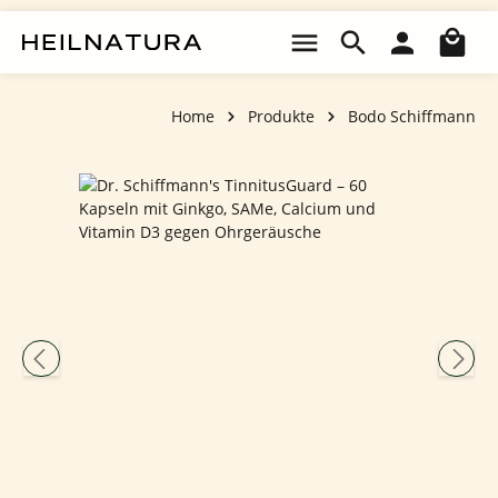
Zum Hauptinhalt springen
Wa
Home
Produkte
Bodo Schiffmann
Bildergalerie überspringen