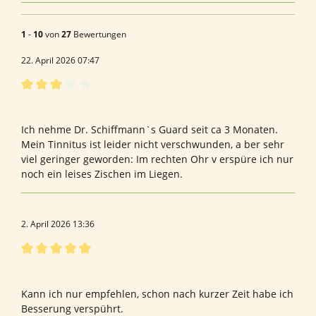
1
-
10
von
27
Bewertungen
22. April 2026 07:47
Bewertung mit 3 von 5 Sternen
Bewertung von Elke K.
Ich nehme Dr. Schiffmann`s Guard seit ca 3 Monaten.
Mein Tinnitus ist leider nicht verschwunden, a ber sehr
viel geringer geworden: Im rechten Ohr v erspüre ich nur
noch ein leises Zischen im Liegen.
2. April 2026 13:36
Bewertung mit 5 von 5 Sternen
Tinitus Dr. Schiffmann
Kann ich nur empfehlen, schon nach kurzer Zeit habe ich
Besserung verspührt.