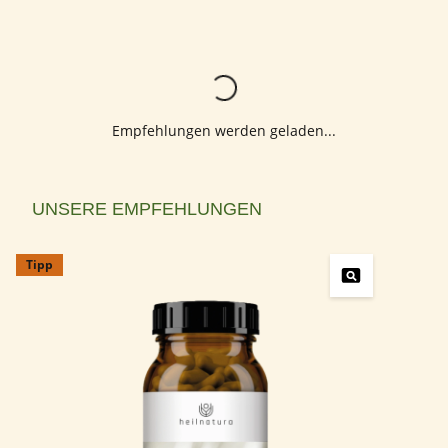
Lädt...
Empfehlungen werden geladen...
Produktgalerie überspringen
UNSERE EMPFEHLUNGEN
Tipp