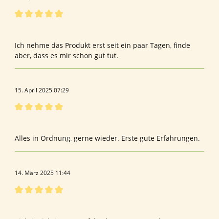
Bewertung mit 5 von 5 Sternen
Bewertung von Anne-Marie C.
Ich nehme das Produkt erst seit ein paar Tagen, finde
aber, dass es mir schon gut tut.
15. April 2025 07:29
Bewertung mit 5 von 5 Sternen
Bewertung von Frank W.
Alles in Ordnung, gerne wieder. Erste gute Erfahrungen.
14. März 2025 11:44
Bewertung mit 5 von 5 Sternen
Dipl.ing.