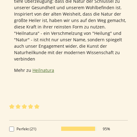
tiefe Überzeugung: dass die Natur der Schlüssel zu
unserer Gesundheit und unserem Wohlbefinden ist.
Inspiriert von der alten Weisheit, dass die Natur der
größte Heiler ist, haben wir uns auf den Weg gemacht,
diese Kraft in ihrer reinsten Form zu nutzen.
"Heilnatura" - ein Verschmelzung von "Heilung" und
"Natur" - ist nicht nur unser Name, sondern spiegelt
auch unser Engagement wider, die Kunst der
Naturheilkunde mit der modernen Wissenschaft zu
verbinden
Mehr zu
Heilnatura
22 von 22 Bewertungen
Durchschnittliche Bewertung von 4.95 von 5 Sternen
4.95 von 5 Sternen
Perfekt (21)
95%