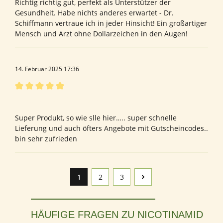
Richtig richtig gut, perfekt als Unterstützer der
Gesundheit. Habe nichts anderes erwartet - Dr.
Schiffmann vertraue ich in jeder Hinsicht! Ein großartiger
Mensch und Arzt ohne Dollarzeichen in den Augen!
14. Februar 2025 17:36
Bewertung mit 5 von 5 Sternen
Bewertung von Andreas S.
Super Produkt, so wie slle hier….. super schnelle
Lieferung und auch öfters Angebote mit Gutscheincodes..
bin sehr zufrieden
1
2
3
Seite
Seite
Seite
HÄUFIGE FRAGEN ZU NICOTINAMID