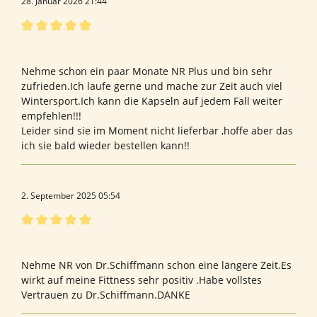
28. Januar 2026 21:44
Bewertung mit 5 von 5 Sternen
Sehr gut!
Nehme schon ein paar Monate NR Plus und bin sehr
zufrieden.Ich laufe gerne und mache zur Zeit auch viel
Wintersport.Ich kann die Kapseln auf jedem Fall weiter
empfehlen!!!
Leider sind sie im Moment nicht lieferbar ,hoffe aber das
ich sie bald wieder bestellen kann!!
2. September 2025 05:54
Bewertung mit 5 von 5 Sternen
Fit bis ins hohe Alter
Nehme NR von Dr.Schiffmann schon eine längere Zeit.Es
wirkt auf meine Fittness sehr positiv .Habe vollstes
Vertrauen zu Dr.Schiffmann.DANKE