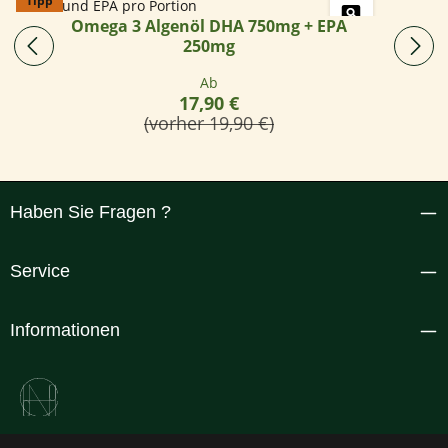
Tipp
Omega 3 Algenöl DHA 750mg + EPA
250mg
Regulärer Preis:
Ab
17,90 €
(vorher 19,90 €)
Haben Sie Fragen ?
Service
Informationen