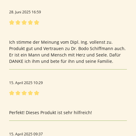
28. Juni 2025 16:59
Bewertung mit 5 von 5 Sternen
Madame
Ich stimme der Meinung vom Dipl. Ing. vollenst zu.
Produkt gut und Vertrauen zu Dr. Bodo Schiffmann auch.
Er ist ein Mann und Mensch mit Herz und Seele. Dafür
DANKE ich ihm und bete für ihn und seine Familie.
15. April 2025 10:29
Bewertung mit 5 von 5 Sternen
Nachbarin
Perfekt! Dieses Produkt ist sehr hilfreich!
15. April 2025 09:37