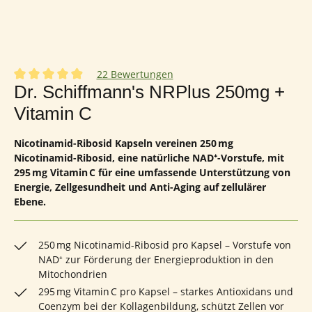
22 Bewertungen
Durchschnittliche Bewertung von 4.95 von 5 Sternen
Dr. Schiffmann's NRPlus 250mg +
Vitamin C
Nicotinamid-Ribosid Kapseln vereinen 250 mg
Nicotinamid-Ribosid, eine natürliche NAD⁺-Vorstufe, mit
295 mg Vitamin C für eine umfassende Unterstützung von
Energie, Zellgesundheit und Anti-Aging auf zellulärer
Ebene.
250 mg Nicotinamid-Ribosid pro Kapsel – Vorstufe von
NAD⁺ zur Förderung der Energieproduktion in den
Mitochondrien
295 mg Vitamin C pro Kapsel – starkes Antioxidans und
Coenzym bei der Kollagenbildung, schützt Zellen vor