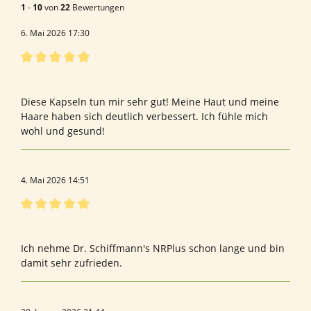
1
-
10
von
22
Bewertungen
6. Mai 2026 17:30
Bewertung mit 5 von 5 Sternen
Was heisst Titel
Diese Kapseln tun mir sehr gut! Meine Haut und meine
Haare haben sich deutlich verbessert. Ich fühle mich
wohl und gesund!
4. Mai 2026 14:51
Bewertung mit 5 von 5 Sternen
5 Sterne von mir
Ich nehme Dr. Schiffmann's NRPlus schon lange und bin
damit sehr zufrieden.