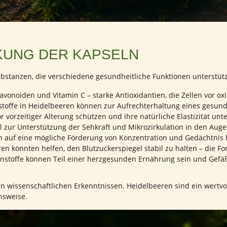
KUNG DER KAPSELN
Substanzen, die verschiedene gesundheitliche Funktionen unterst
vonoiden und Vitamin C – starke Antioxidantien, die Zellen vor ox
toffe in Heidelbeeren können zur Aufrechterhaltung eines gesund
 vorzeitiger Alterung schützen und ihre natürliche Elastizität unte
 zur Unterstützung der Sehkraft und Mikrozirkulation in den Auge
 auf eine mögliche Förderung von Konzentration und Gedächtnis h
en könnten helfen, den Blutzuckerspiegel stabil zu halten – die F
nstoffe können Teil einer herzgesunden Ernährung sein und Gefä
n wissenschaftlichen Erkenntnissen. Heidelbeeren sind ein wertvo
nsweise.