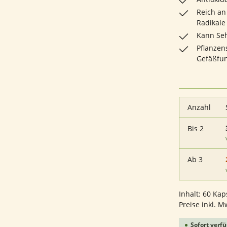
Reich an
Radikale
Kann Seh
Pflanzen
Gefäßfu
Anzahl
Bis
2
Ab
3
Inhalt:
60 Kap
Preise inkl. M
Sofort verfü