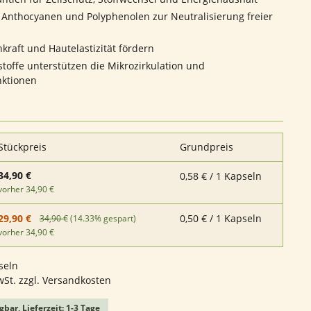
 Anthocyanen und Polyphenolen zur Neutralisierung freier
kraft und Hautelastizität fördern
stoffe unterstützen die Mikrozirkulation und
nktionen
Stückpreis
Grundpreis
34,90 €
0,58 € / 1 Kapseln
vorher 34,90 €
0,50 € / 1 Kapseln
29,90 €
34,90 €
(14.33% gespart)
vorher 34,90 €
seln
wSt. zzgl. Versandkosten
gbar, Lieferzeit: 1-3 Tage