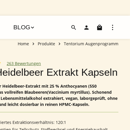
Warenko
BLOG
Home
Produkte
Tentorium Augenprogramm
263 Bewertungen
iche Bewertung von 4.92 von 5 Sternen
Heidelbeer Extrakt Kapseln
r Heidelbeer-Extrakt mit 25 % Anthocyanen (550
s vollreifen Blaubeeren(Vaccinium myrtillus). Schonend
Lebensmittelalkohol extrahiert, vegan, laborgeprüft, ohne
und leicht dosierbar in reinen HPMC-Kapseln.
iertes Extraktionsverhältnis: 120:1
antien für Zellschutz, Stoffwechsel und Energiehaushalt