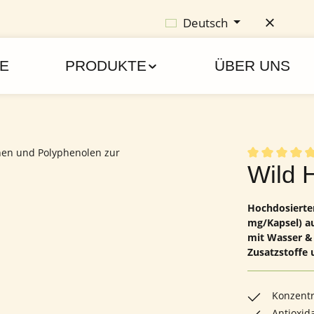
Deutsch
E
PRODUKTE
ÜBER UNS
Durchschnittl
Wild 
Hochdosierte
mg/Kapsel) au
mit Wasser & 
Zusatzstoffe 
Konzentr
Antioxid