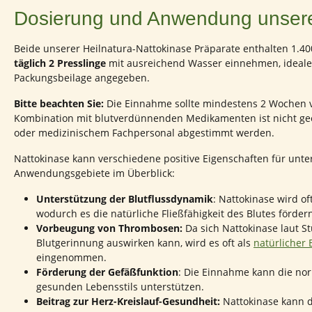
Dosierung und Anwendung unserer
Beide unserer Heilnatura-Nattokinase Präparate enthalten 1.4
täglich 2 Presslinge
mit ausreichend Wasser einnehmen, idealer
Packungsbeilage angegeben.
Bitte beachten Sie:
Die Einnahme sollte mindestens 2 Wochen v
Kombination mit blutverdünnenden Medikamenten ist nicht gee
oder medizinischem Fachpersonal abgestimmt werden.
Nattokinase kann verschiedene positive Eigenschaften für unte
Anwendungsgebiete im Überblick:
Unterstützung der Blutflussdynamik
: Nattokinase wird 
wodurch es die natürliche Fließfähigkeit des Blutes förd
Vorbeugung von Thrombosen:
Da sich Nattokinase laut St
Blutgerinnung auswirken kann, wird es oft als
natürlicher
eingenommen.
Förderung der Gefäßfunktion
: Die Einnahme kann die nor
gesunden Lebensstils unterstützen.
Beitrag zur Herz-Kreislauf-Gesundheit:
Nattokinase kann d