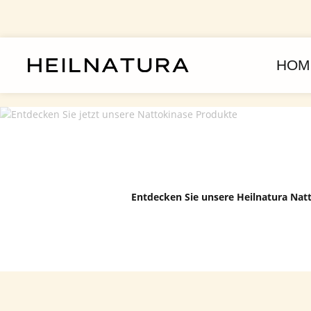
um Hauptinhalt springen
Zur Hauptnavigation springen
HOM
Entdecken Sie unsere Heilnatura Nat