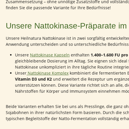
Zusammensetzung – ohne unnötige Zusatzstoffe und vollständig
finden Sie die passende Variante für Ihre Bedürfnisse!
Unsere Nattokinase-Präparate im
Unsere Heilnatura Nattokinase ist in zwei sorgfältig entwickelt
Anwendung unterscheiden und so unterschiedliche Bedürfniss
Unsere
Nattokinase Kapseln
enthalten
1.400–1.600 FU pro
gleichbleibende Dosierung im Alltag. Sie eignen sich ideal
Nattokinase unkompliziert in ihre tägliche Routine integr
Unser
Nattokinase Komplex
kombiniert die fermentierten 
Vitamin D3 und K2
und erweitert die Rezeptur um ergänzen
unterstützen können. Diese Variante richtet sich an alle, 
Nährstoffen für Körper und Immunsystem einnehmen mö
Beide Varianten erhalten Sie bei uns als Presslinge, die ganz
Sojabohnen in ihrer natürlichsten Form basieren. Durch die s
typischen Begleitstoffe der Natto-Fermentation vollständig erha