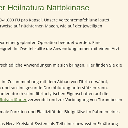
 Heilnatura Nattokinase
00–1.600 FU pro Kapsel. Unsere Verzehrempfehlung lautet:
weise auf nüchternen Magen, wie auf der jeweiligen
or einer geplanten Operation beendet werden. Eine
ignet. Im Zweifel sollte die Anwendung immer mit einem Arzt
rschiedliche Anwendungen mit sich bringen. Hier finden Sie die
oft im Zusammenhang mit dem Abbau von Fibrin erwähnt,
ern und so eine gesunde Durchblutung unterstützen kann.
udien durch seine fibrinolytischen Eigenschaften auf die
 Blutverdünner
verwendet und zur Vorbeugung von Thrombosen
male Funktion und Elastizität der Blutgefäße im Rahmen eines
as Herz-Kreislauf-System als Teil einer bewussten Ernährung