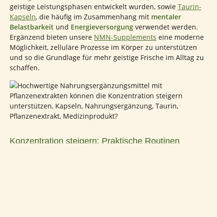
geistige Leistungsphasen entwickelt wurden, sowie
Taurin-
Kapseln
, die häufig im Zusammenhang mit
mentaler
Belastbarkeit
und
Energieversorgung
verwendet werden.
Ergänzend bieten unsere
NMN-Supplements
eine moderne
Möglichkeit, zelluläre Prozesse im Körper zu unterstützen
und so die Grundlage für mehr geistige Frische im Alltag zu
schaffen.
Konzentration steigern: Praktische Routinen
Neben Ernährung, Bewegung und mentalem Training
spielen auch feste Routinen eine wichtige Rolle, wenn es
darum geht, die Konzentration zu verbessern. Kleine
Veränderungen in der täglichen Struktur können bereits
einen großen Unterschied machen und helfen, Ablenkungen
zu reduzieren sowie gedanklich klarer zu bleiben: