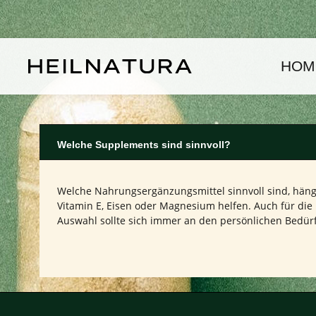
um Hauptinhalt springen
Zur Hauptnavigation springen
HOM
Welche Supplements sind sinnvoll?
Welche Nahrungsergänzungsmittel sinnvoll sind, hängt
Vitamin E, Eisen oder Magnesium helfen. Auch für die
Auswahl sollte sich immer an den persönlichen Bedü