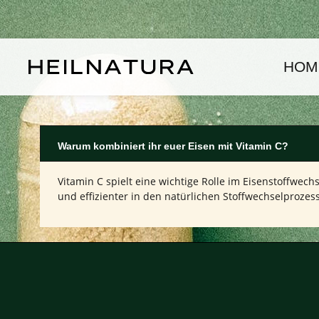
um Hauptinhalt springen
Zur Hauptnavigation springen
HOM
Warum kombiniert ihr euer Eisen mit Vitamin C?
Vitamin C spielt eine wichtige Rolle im Eisenstoffwec
und effizienter in den natürlichen Stoffwechselprozes