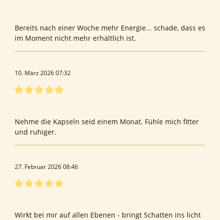
Bewertung mit 5 von 5 Sternen
Bewertung von Daniela H.
Bereits nach einer Woche mehr Energie... schade, dass es
im Moment nicht mehr erhältlich ist.
10. März 2026 07:32
Bewertung mit 5 von 5 Sternen
NMN One
Nehme die Kapseln seid einem Monat. Fühle mich fitter
und ruhiger.
27. Februar 2026 08:46
Bewertung mit 5 von 5 Sternen
Bewertung von Angela D.
Wirkt bei mir auf allen Ebenen - bringt Schatten ins licht