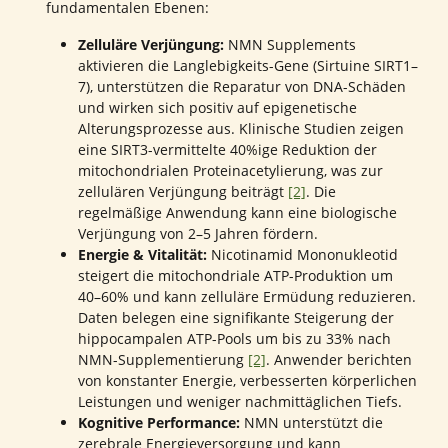
fundamentalen Ebenen:
Zelluläre Verjüngung:
NMN Supplements
aktivieren die Langlebigkeits-Gene (Sirtuine SIRT1–
7), unterstützen die Reparatur von DNA-Schäden
und wirken sich positiv auf epigenetische
Alterungsprozesse aus. Klinische Studien zeigen
eine SIRT3-vermittelte 40%ige Reduktion der
mitochondrialen Proteinacetylierung, was zur
zellulären Verjüngung beiträgt
[2]
. Die
regelmäßige Anwendung kann eine biologische
Verjüngung von 2–5 Jahren fördern.
Energie & Vitalität:
Nicotinamid Mononukleotid
steigert die mitochondriale ATP-Produktion um
40–60% und kann zelluläre Ermüdung reduzieren.
Daten belegen eine signifikante Steigerung der
hippocampalen ATP-Pools um bis zu 33% nach
NMN-Supplementierung
[2]
. Anwender berichten
von konstanter Energie, verbesserten körperlichen
Leistungen und weniger nachmittäglichen Tiefs.
Kognitive Performance:
NMN unterstützt die
zerebrale Energieversorgung und kann