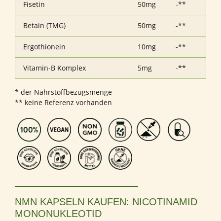
Fisetin
50mg
-**
Betain (TMG)
50mg
-**
Ergothionein
10mg
-**
Vitamin-B Komplex
5mg
-**
* der Nährstoffbezugsmenge
** keine Referenz vorhanden
NMN KAPSELN KAUFEN: NICOTINAMID
MONONUKLEOTID