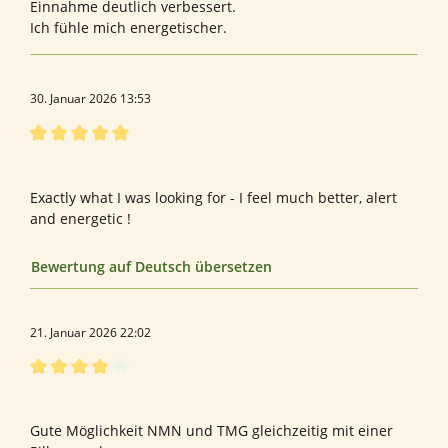
Einnahme deutlich verbessert.
Ich fühle mich energetischer.
30. Januar 2026 13:53
Bewertung mit 5 von 5 Sternen
Perfect
Exactly what I was looking for - I feel much better, alert
and energetic !
Bewertung auf Deutsch übersetzen
21. Januar 2026 22:02
Bewertung mit 4 von 5 Sternen
Bewertung von Oliver L.
Gute Möglichkeit NMN und TMG gleichzeitig mit einer