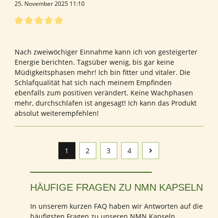
25. November 2025 11:10
Bewertung mit 5 von 5 Sternen
Top Produkt!
Nach zweiwöchiger Einnahme kann ich von gesteigerter
Energie berichten. Tagsüber wenig, bis gar keine
Müdigkeitsphasen mehr! Ich bin fitter und vitaler. Die
Schlafqualität hat sich nach meinem Empfinden
ebenfalls zum positiven verändert. Keine Wachphasen
mehr, durchschlafen ist angesagt! Ich kann das Produkt
absolut weiterempfehlen!
1
2
3
4
Seite
Seite
Seite
Seite
HÄUFIGE FRAGEN ZU NMN KAPSELN
In unserem kurzen FAQ haben wir Antworten auf die
häufigsten Fragen zu unseren NMN Kapseln