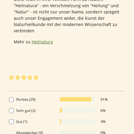
"Heilnatura" - ein Verschmelzung von "Heilung" und
"Natur" - ist nicht nur unser Name, sondern spiegelt
auch unser Engagement wider, die Kunst der
Naturheilkunde mit der modernen Wissenschaft zu
verbinden
Mehr zu
Heilnatura
32 von 32 Bewertungen
Durchschnittliche Bewertung von 4.88 von 5 Sternen
4.88 von 5 Sternen
Perfekt (29)
91%
Sehr gut (2)
6%
Gut (1)
3%
Akzeptierbar (0)
0%