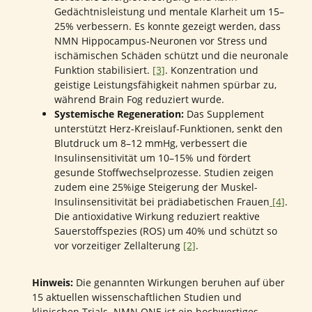
Gedächtnisleistung und mentale Klarheit um 15–
25% verbessern. Es konnte gezeigt werden, dass
NMN Hippocampus-Neuronen vor Stress und
ischämischen Schäden schützt und die neuronale
Funktion stabilisiert.
[3]
. Konzentration und
geistige Leistungsfähigkeit nahmen spürbar zu,
während Brain Fog reduziert wurde.
Systemische Regeneration:
Das Supplement
unterstützt Herz-Kreislauf-Funktionen, senkt den
Blutdruck um 8–12 mmHg, verbessert die
Insulinsensitivität um 10–15% und fördert
gesunde Stoffwechselprozesse. Studien zeigen
zudem eine 25%ige Steigerung der Muskel-
Insulinsensitivität bei prädiabetischen Frauen
[4]
.
Die antioxidative Wirkung reduziert reaktive
Sauerstoffspezies (ROS) um 40% und schützt so
vor vorzeitiger Zellalterung
[2]
.
Hinweis:
Die genannten Wirkungen beruhen auf über
15 aktuellen wissenschaftlichen Studien und
klinischen Trials. NMN ONE ist ein hochwertiges