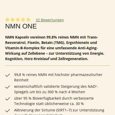
32 Bewertungen
Durchschnittliche Bewertung von 4.88 von 5 Sternen
NMN ONE
NMN Kapseln vereinen 99,8% reines NMN mit Trans-
Resveratrol, Fisetin, Betain (TMG), Ergothionein und
Vitamin-B-Komplex für eine umfassende Anti-Aging-
Wirkung auf Zellebene – zur Unterstützung von Energie,
Kognition, Herz-Kreislauf und Zellregeneration.
99,8 % reines NMN mit höchster pharmazeutischer
Reinheit
wissenschaftlich validierte Steigerung des NAD⁺-
Spiegels um bis zu 300 % nach 4 Wochen
über 95 % Bioverfügbarkeit durch verbesserte
Technologie statt üblicherweise ca. 30 %
Aktivierung der Sirtuine (SIRT1–7) zur Unterstützung