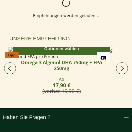
Lädt...
Empfehlungen werden geladen...
Produktgalerie überspringen
UNSERE EMPFEHLUNG
Optionen wählen
Tipp
Omega 3 Algenöl DHA 750mg + EPA
250mg
Regulärer Preis:
Ab
17,90 €
(vorher 19,90 €)
Haben Sie Fragen ?