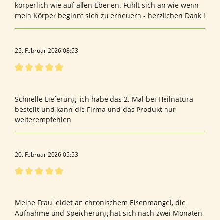
körperlich wie auf allen Ebenen. Fühlt sich an wie wenn
mein Körper beginnt sich zu erneuern - herzlichen Dank !
25. Februar 2026 08:53
Bewertung mit 5 von 5 Sternen
Perfekt
Schnelle Lieferung, ich habe das 2. Mal bei Heilnatura
bestellt und kann die Firma und das Produkt nur
weiterempfehlen
20. Februar 2026 05:53
Bewertung mit 5 von 5 Sternen
Echter game changer
Meine Frau leidet an chronischem Eisenmangel, die
Aufnahme und Speicherung hat sich nach zwei Monaten