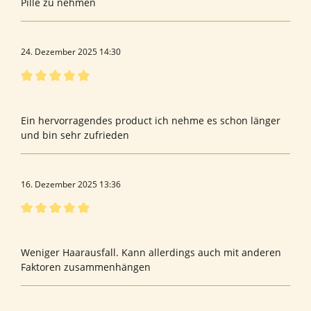
Pille zu nehmen
24. Dezember 2025 14:30
Bewertung mit 5 von 5 Sternen
Sehr gut
Ein hervorragendes product ich nehme es schon länger
und bin sehr zufrieden
16. Dezember 2025 13:36
Bewertung mit 5 von 5 Sternen
Doktor
Weniger Haarausfall. Kann allerdings auch mit anderen
Faktoren zusammenhängen