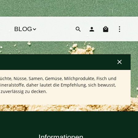
Warenko
BLOG
früchte, Nüsse, Samen, Gemüse, Milchprodukte, Fisch und
eralstoffe, daher lautet die Empfehlung, sich bewusst,
uverlässig zu decken.
Informationen