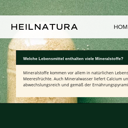
um Hauptinhalt springen
Zur Hauptnavigation springen
HOM
Welche Lebensmittel enthalten viele Mineralstoffe?
Mineralstoffe kommen vor allem in natürlichen Lebens
Meeresfrüchte. Auch Mineralwasser liefert Calcium un
abwechslungsreich und gemäß der Ernährungspyramide