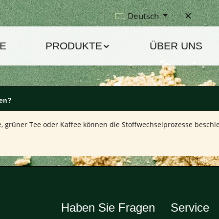
Deutsch
E
PRODUKTE
ÜBER UNS
gen?
e, grüner Tee oder Kaffee können die Stoffwechselprozesse besch
Haben Sie Fragen
Service