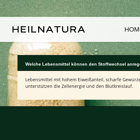
um Hauptinhalt springen
Zur Hauptnavigation springen
HOM
Welche Lebensmittel können den Stoffwechsel anre
Lebensmittel mit hohem Eiweißanteil, scharfe Gewürz
unterstützen die Zellenergie und den Blutkreislauf.