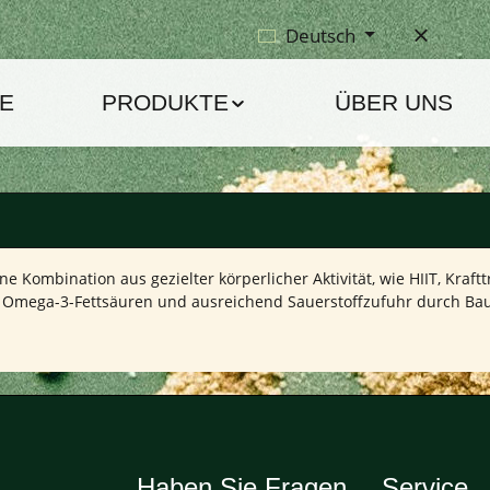
Deutsch
E
PRODUKTE
ÜBER UNS
e Kombination aus gezielter körperlicher Aktivität, wie HIIT, Kraf
N, Omega-3-Fettsäuren und ausreichend Sauerstoffzufuhr durch B
Haben Sie Fragen
Service