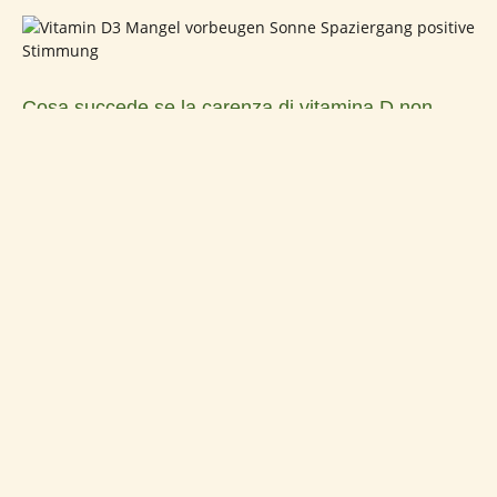
Cosa succede se la carenza di vitamina D non
viene trattata?
Una carenza di vitamina D non trattata può influire
sull'intero organismo nel lungo periodo, poiché questa
vitamina è coinvolta in numerosi processi metabolici. La
cosiddetta vitamina del sole svolge un ruolo fondamentale
per la salute delle ossa, dei muscoli, del sistema
immunitario e per il benessere generale.
Una carenza può provocare, ad esempio, debolezza
muscolare e dolori ossei, poiché l'assorbimento del calcio a
livello intestinale risulta compromesso. Nei bambini, una
grave carenza può causare il
rachitismo
, una patologia in
cui le ossa rimangono molli e possono svilupparsi
deformazioni. Negli adulti, invece, la densità ossea può
ridursi, aumentando il rischio di
osteoporosi
e di fratture
ossee.