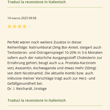
Traduci la recensione in Italienisch
14 marzo 2025 09:58
Recensione con valutazione di 4 su 5 stelle
Sehr gute Zusammenstellung
Perfekt wären noch weitere Zusätze in dieser
Reihenfolge: Natriumborat (3mg Bor-Anteil, steigert auch
Testosteron- und Östrogenspiegel 10-20% in 3-6 Monaten
sofern auch der natürliche Ausgangsstoff Cholesterin zur
Ernährung gehört, beugt auch u.a. Prostata-Karzinom
vor), Axasantin, Aschwaganda und etwas mehr (50mg)
von dem Nicotinamid. Die aktuelle Kombi bzw. auch
inklusive meiner Vorschläge trägt auch zur Herz- und
Gefäßgesundheit bei.
Dr. I. Reichardt, Urologe
Traduci la recensione in Italienisch