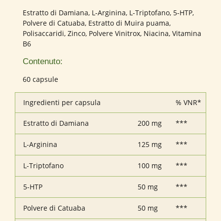
Estratto di Damiana, L-Arginina, L-Triptofano, 5-HTP,
Polvere di Catuaba, Estratto di Muira puama,
Polisaccaridi, Zinco, Polvere Vinitrox, Niacina, Vitamina
B6
Contenuto:
60 capsule
Ingredienti per capsula
% VNR*
Estratto di Damiana
200 mg
***
L-Arginina
125 mg
***
L-Triptofano
100 mg
***
5-HTP
50 mg
***
Polvere di Catuaba
50 mg
***