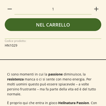
Quantità del prodotto: inserisci la quantità deside
NEL CARRELLO
Codice prodotto:
HN1029
Ci sono momenti in cui la
passione
diminuisce, la
resistenza
manca o ci si sente con meno energia. Per
molti uomini questo può essere spiacevole – a volte
persino frustrante – ma fa parte della vita ed è del tutto
normale.
È proprio qui che entra in gioco
Heilnatura Passion
. Con