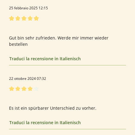
25 febbraio 2025 12:15
Recensione con valutazione di 5 su 5 stelle
Herr Arbogast
Gut bin sehr zufrieden. Werde mir immer wieder
bestellen
Traduci la recensione in Italienisch
22 ottobre 2024 07:32
Recensione con valutazione di 4 su 5 stelle
Bewertung von Mathias R.
Es ist ein spürbarer Unterschied zu vorher.
Traduci la recensione in Italienisch