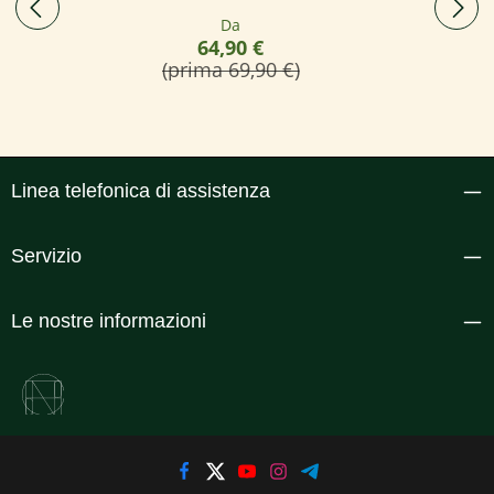
Prezzo normale:
Da
64,90 €
(prima 69,90 €)
Linea telefonica di assistenza
Servizio
Le nostre informazioni