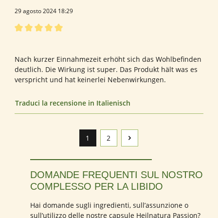
29 agosto 2024 18:29
Recensione con valutazione di 5 su 5 stelle
Sehr empfehlenswert!
Nach kurzer Einnahmezeit erhöht sich das Wohlbefinden
deutlich. Die Wirkung ist super. Das Produkt hält was es
verspricht und hat keinerlei Nebenwirkungen.
Traduci la recensione in Italienisch
1
2
Pagina
Pagina
DOMANDE FREQUENTI SUL NOSTRO
COMPLESSO PER LA LIBIDO
Hai domande sugli ingredienti, sull’assunzione o
sull’utilizzo delle nostre capsule Heilnatura Passion?