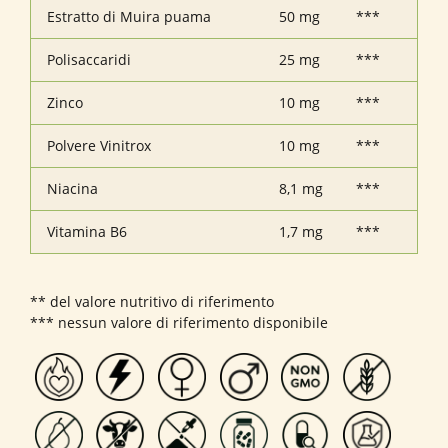
Estratto di Muira puama
50 mg
***
Polisaccaridi
25 mg
***
Zinco
10 mg
***
Polvere Vinitrox
10 mg
***
Niacina
8,1 mg
***
Vitamina B6
1,7 mg
***
** del valore nutritivo di riferimento
*** nessun valore di riferimento disponibile