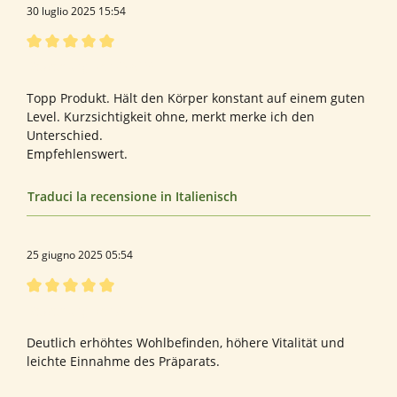
30 luglio 2025 15:54
Recensione con valutazione di 5 su 5 stelle
Bewertung von Olaf S.
Topp Produkt. Hält den Körper konstant auf einem guten
Level. Kurzsichtigkeit ohne, merkt merke ich den
Unterschied.
Empfehlenswert.
Traduci la recensione in Italienisch
25 giugno 2025 05:54
Recensione con valutazione di 5 su 5 stelle
Bewertung von Ali B.
Deutlich erhöhtes Wohlbefinden, höhere Vitalität und
leichte Einnahme des Präparats.