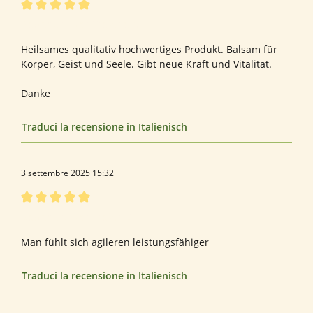
Recensione con valutazione di 5 su 5 stelle
Bewertung von Stefanie N.
Heilsames qualitativ hochwertiges Produkt. Balsam für
Körper, Geist und Seele. Gibt neue Kraft und Vitalität.
Danke
Traduci la recensione in Italienisch
3 settembre 2025 15:32
Recensione con valutazione di 5 su 5 stelle
Bewertung von Stefan B.
Man fühlt sich agileren leistungsfähiger
Traduci la recensione in Italienisch