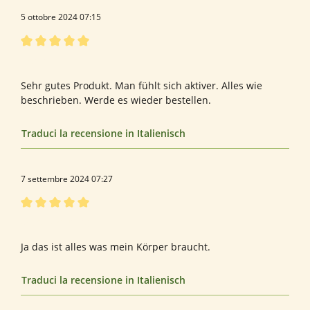
5 ottobre 2024 07:15
Recensione con valutazione di 5 su 5 stelle
Herrn
Sehr gutes Produkt. Man fühlt sich aktiver. Alles wie
beschrieben. Werde es wieder bestellen.
Traduci la recensione in Italienisch
7 settembre 2024 07:27
Recensione con valutazione di 5 su 5 stelle
Gute Mischung
Ja das ist alles was mein Körper braucht.
Traduci la recensione in Italienisch