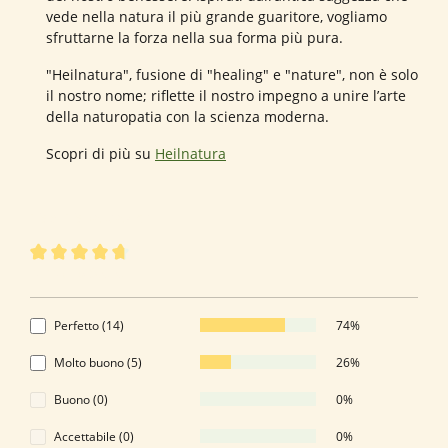
vede nella natura il più grande guaritore, vogliamo
sfruttarne la forza nella sua forma più pura.
"Heilnatura", fusione di "healing" e "nature", non è solo
il nostro nome; riflette il nostro impegno a unire l’arte
della naturopatia con la scienza moderna.
Scopri di più su
Heilnatura
19 di 19 valutazioni
Valutazione media di 4.74 su 5 stelle
4.74 di 5 Stelle
Perfetto (14)
74%
Molto buono (5)
26%
Buono (0)
0%
Accettabile (0)
0%