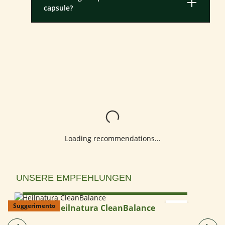
capsule?
Loading...
Loading recommendations...
Salta la galleria dei prodotti
UNSERE EMPFEHLUNGEN
Select options
Suggerimento
Heilnatura CleanBalance