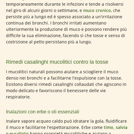
temporaneamente durante le infezioni e tende a risolversi
nel giro di alcuni giorni o settimane, e
muco cronico
, che
persiste più a lungo ed è spesso associato a un'irritazione
continua dei bronchi. I bronchi irritati aumentano
ulteriormente la produzione di muco e possono rendere più
difficile la sua eliminazione, facendo sì che tosse e senso di
costrizione al petto persistano più a lungo.
Rimedi casalinghi mucolitici contro la tosse
I mucolitici naturali possono aiutare a sciogliere il muco
denso nei bronchi e a facilitarne l'espulsione con la tosse.
Esistono diversi rimedi casalinghi collaudati che agiscono in
modo delicato e favoriscono il benessere delle vie
respiratorie.
Inalazioni con erbe o oli essenziali
Inalare vapore acqueo caldo può idratare la gola, fluidificare
il muco e facilitarne l'espettorazione. Erbe come
timo, salvia
o
eucalipto
hanno proprietà mucolitiche e aiutano a