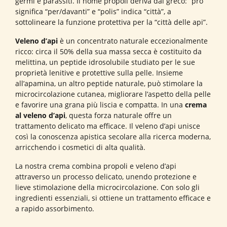
germi e parassiti. Il nome propoli deriva dal greco: “pro”
significa “per/davanti” e “polis” indica “città”, a
sottolineare la funzione protettiva per la “città delle api”.
Veleno d’api
è un concentrato naturale eccezionalmente
ricco: circa il 50% della sua massa secca è costituito da
melittina, un peptide idrosolubile studiato per le sue
proprietà lenitive e protettive sulla pelle. Insieme
all’apamina, un altro peptide naturale, può stimolare la
microcircolazione cutanea, migliorare l’aspetto della pelle
e favorire una grana più liscia e compatta. In una
crema
al veleno d’api
, questa forza naturale offre un
trattamento delicato ma efficace. Il veleno d’api unisce
così la conoscenza apistica secolare alla ricerca moderna,
arricchendo i cosmetici di alta qualità.
La nostra crema combina propoli e veleno d’api
attraverso un processo delicato, unendo protezione e
lieve stimolazione della microcircolazione. Con solo gli
ingredienti essenziali, si ottiene un trattamento efficace e
a rapido assorbimento.