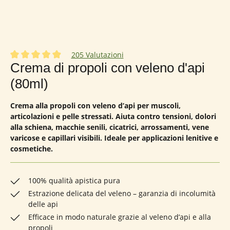
205 Valutazioni
Valutazione media di 4.95 su 5 stelle
Crema di propoli con veleno d'api
(80ml)
Crema alla propoli con veleno d’api per muscoli,
articolazioni e pelle stressati. Aiuta contro tensioni, dolori
alla schiena, macchie senili, cicatrici, arrossamenti, vene
varicose e capillari visibili. Ideale per applicazioni lenitive e
cosmetiche.
100% qualità apistica pura
Estrazione delicata del veleno – garanzia di incolumità
delle api
Efficace in modo naturale grazie al veleno d’api e alla
propoli