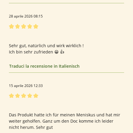
28 aprile 2026 08:15
Recensione con valutazione di 5 su 5 stelle
Bewertung von Wandeler L.
Sehr gut, natürlich und wirk wirklich !
Ich bin sehr zufrieden 😀 👍
Traduci la recensione in Italienisch
15 aprile 2026 12:33
Recensione con valutazione di 5 su 5 stelle
Keinen
Das Produkt hatte ich für meinen Meniskus und hat mir
weiter geholfen. Ganz um den Doc komme ich leider
nicht herum. Sehr gut