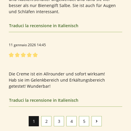
besser als nur Bienengift Salbe. Sie ist auch für Augen
und Schläfen interessant.
Traduci la recensione in Italienisch
11 gennaio 2026 14:45
Recensione con valutazione di 5 su 5 stelle
Heilpraktikerin f. Psychotherapie
Die Creme ist ein Allrounder und sofort wirksam!
Hab sie im Gelenkbereich und Erkältungsbereich
getestet! Wunderbar!
Traduci la recensione in Italienisch
1
2
3
4
5
Pagina
Pagina
Pagina
Pagina
Pagina