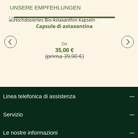
Salta la galleria dei prodotti
UNSERE EMPFEHLUNGEN
Select options
Capsule di astaxantina
Prezzo normale:
Da
35,00 €
(prima 39,90 €)
Linea telefonica di assistenza
Servizio
Le nostre informazioni