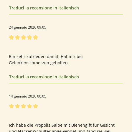
Traduci la recensione in Italienisch
24 gennaio 2026 09:05
Recensione con valutazione di 5 su 5 stelle
Bewertung von Tatjana E.
Bin sehr zufrieden damit. Hat mir bei
Gelenkenschmerzen geholfen.
Traduci la recensione in Italienisch
14 gennaio 2026 00:05
Recensione con valutazione di 5 su 5 stelle
Heilerin
Ich habe die Propolis Salbe mit Bienengift für Gesicht
und Nacken/Schulter angewendet und fand sie viel