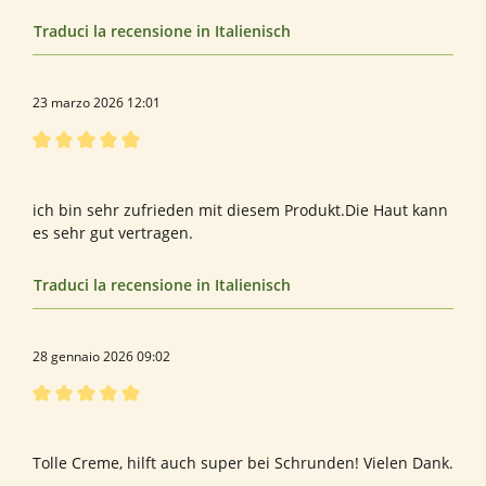
Traduci la recensione in Italienisch
23 marzo 2026 12:01
Recensione con valutazione di 5 su 5 stelle
Zufrieden
ich bin sehr zufrieden mit diesem Produkt.Die Haut kann
es sehr gut vertragen.
Traduci la recensione in Italienisch
28 gennaio 2026 09:02
Recensione con valutazione di 5 su 5 stelle
Bewertung von Stefanie S.
Tolle Creme, hilft auch super bei Schrunden! Vielen Dank.