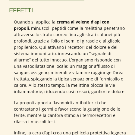
EFFETTI
Quando si applica la
crema al veleno d’api con
propoli
, minuscoli peptidi come la melittina penetrano
attraverso lo strato corneo fino agli strati cutanei più
profondi, grazie all’olio di semi di girasole e al glicole
propilenico. Qui attivano i recettori del dolore e del
sistema immunitario, innescando un “segnale di
allarme” del tutto innocuo. L’organismo risponde con
una vasodilatazione locale: un maggior afflusso di
sangue, ossigeno, minerali e vitamine raggiunge l’area
trattata, spiegando la tipica sensazione di formicolio o
calore. Allo stesso tempo, la melittina blocca le vie
infiammatorie, riducendo così rossori, gonfiori e dolore.
La propoli apporta flavonoidi antibatterici che
contrastano i germi e favoriscono la guarigione delle
ferite, mentre la canfora stimola i termorecettori e
rilassa i muscoli tesi.
Infine, la cera d’api crea una pellicola protettiva leggera