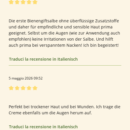
Recensione con valutazione di 5 su 5 stelle
Bewertung von Daniela H.
Die erste Bienengiftsalbe ohne überflüssige Zusatzstoffe
und daher für empfindliche und sensible Haut prima
geeignet. Selbst um die Augen (wie zur Anwendung auch
empfohlen) keine Irritationen von der Salbe. Und hilft
auch prima bei verspanntem Nacken! Ich bin begeistert!
Traduci la recensione in Italienisch
5 maggio 2026 09:52
Recensione con valutazione di 5 su 5 stelle
Bewertung von Elke T.
Perfekt bei trockener Haut und bei Wunden. Ich trage die
Creme ebenfalls um die Augen herum auf.
Traduci la recensione in Italienisch