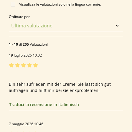
Visualizza le valutazioni solo nella lingua corrente.
Ordinato per
1
-
10
di
205
Valutazioni
19 luglio 2026 10:02
Recensione con valutazione di 5 su 5 stelle
Bienengiftcreme
Bin sehr zufrieden mit der Creme. Sie lässt sich gut
auftragen und hilft mir bei Gelenkproblemen.
Traduci la recensione in Italienisch
7 maggio 2026 10:46