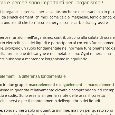
ali e perché sono importanti per l'organismo?
i inorganici essenziali per la salute, anche se necessari solo in pic
i da singoli elementi chimici, come calcio, magnesio, ferro o zinco, e
cronutrienti che forniscono energia, come carboidrati, grassi e
erose funzioni nell'organismo: contribuiscono alla salute di ossa e
brio elettrolitico e dei liquidi e partecipano al corretto funzionamen
oltre, svolgono un ruolo fondamentale nel normale funzionamento de
ella formazione del sangue e nel metabolismo. Ogni minerale ha
ontribuiscono a mantenere l'organismo in equilibrio.
elementi: la differenza fondamentale
no in due gruppi:
macroelementi
e
oligoelementi
. I
macroelementi
anismo in quantità relativamente elevate e comprendono, ad esempi
io e sodio. Sono essenziali per la salute delle ossa, il corretto
i e nervi e per il mantenimento dell'equilibrio dei liquidi.
ce, sono richiesti solo in quantità minime, ma non per questo sono