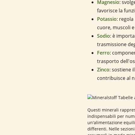
Magnesio
: svol
favorisce la fun
Potassio
: regola
cuore, muscoli e 
Sodio
: è importa
trasmissione deg
Ferro
: component
trasporto dell'o
Zinco
: sostiene i
contribuisce al n
Questi minerali rappres
indispensabili per nume
un'alimentazione equili
differenti. Nelle sezio