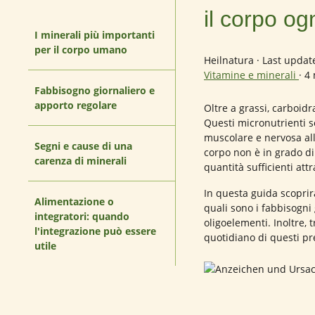
il corpo og
I minerali più importanti
per il corpo umano
Heilnatura
·
Last updat
Vitamine e minerali
·
4 
Fabbisogno giornaliero e
apporto regolare
Oltre a grassi, carboidr
Questi micronutrienti s
muscolare e nervosa alla
Segni e cause di una
corpo non è in grado d
carenza di minerali
quantità sufficienti att
In questa guida scoprira
Alimentazione o
quali sono i fabbisogni
integratori: quando
oligoelementi. Inoltre, 
l'integrazione può essere
quotidiano di questi pr
utile