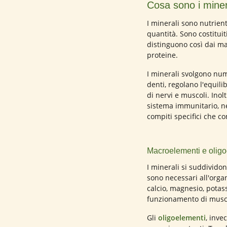
Cosa sono i miner
I minerali sono nutrient
quantità. Sono costituit
distinguono così dai ma
proteine.
I minerali svolgono num
denti, regolano l'equili
di nervi e muscoli. In
sistema immunitario, n
compiti specifici che c
Macroelementi e oligo
I minerali si suddivido
sono necessari all'org
calcio, magnesio, potass
funzionamento di muscol
Gli
oligoelementi
, inve