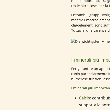
meno importanti. Tra gli
tra le altre cose, per l
Entrambi i gruppi svolg
mentre i macroelementi 
oligoelementi sono suff
Tuttavia, una carenza d
I minerali più imp
Per garantire un apport
ruolo particolarmente i
numerose funzioni esse
I minerali più important
Calcio
: contribu
supporta la norm