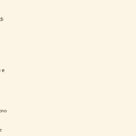
di
e e
sono
e