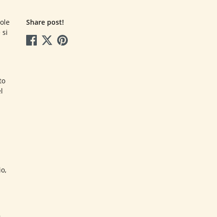
cole
Share post!
 si
to
l
o,