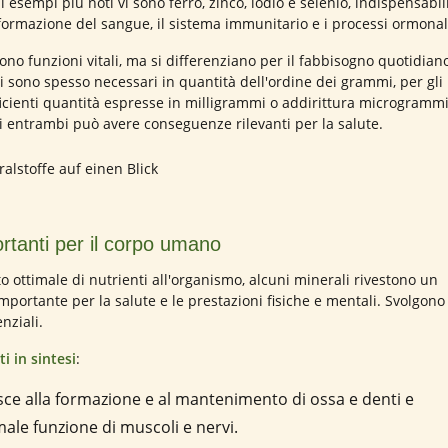
 esempi più noti vi sono ferro, zinco, iodio e selenio, indispensabili
a formazione del sangue, il sistema immunitario e i processi ormonal
ono funzioni vitali, ma si differenziano per il fabbisogno quotidian
sono spesso necessari in quantità dell'ordine dei grammi, per gli
icienti quantità espresse in milligrammi o addirittura microgrammi
i entrambi può avere conseguenze rilevanti per la salute.
ortanti per il corpo umano
o ottimale di nutrienti all'organismo, alcuni minerali rivestono un
mportante per la salute e le prestazioni fisiche e mentali. Svolgono
nziali.
i in sintesi
:
isce alla formazione e al mantenimento di ossa e denti e
ale funzione di muscoli e nervi.