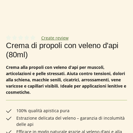
Create review
Valutazione media di 0 su 5 stelle
Crema di propoli con veleno d'api
(80ml)
Crema alla propoli con veleno d’api per muscoli,
articolazioni e pelle stressati. Aiuta contro tensioni, dolori
alla schiena, macchie senili, cicatrici, arrossamenti, vene
varicose e capillari visibili. Ideale per applicazioni lenitive e
cosmetiche.
100% qualità apistica pura
Estrazione delicata del veleno – garanzia di incolumità
delle api
Efficace in modo naturale grazie al veleno d’api e alla