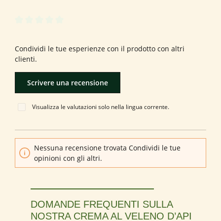
0 di 0 valutazioni
Valutazione media di 0 su 5 stelle
Formula una valutazione!
Condividi le tue esperienze con il prodotto con altri
clienti.
Scrivere una recensione
Visualizza le valutazioni solo nella lingua corrente.
Nessuna recensione trovata Condividi le tue
opinioni con gli altri.
DOMANDE FREQUENTI SULLA
NOSTRA CREMA AL VELENO D’API