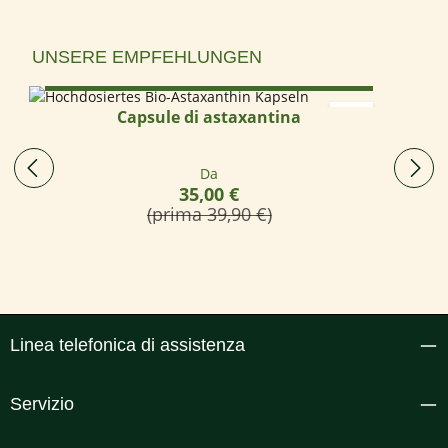
Salta la galleria dei prodotti
UNSERE EMPFEHLUNGEN
Select options
Capsule di astaxantina
Prezzo normale:
Da
35,00 €
(prima 39,90 €)
Linea telefonica di assistenza
Servizio