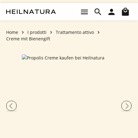
Passa al contenuto principale
Il 
Home
I prodotti
Trattamento attivo
Creme mit Bienengift
Salta la galleria di immagini