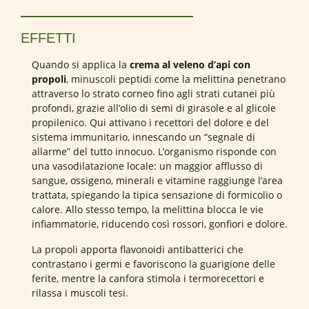
EFFETTI
Quando si applica la
crema al veleno d’api con
propoli
, minuscoli peptidi come la melittina penetrano
attraverso lo strato corneo fino agli strati cutanei più
profondi, grazie all’olio di semi di girasole e al glicole
propilenico. Qui attivano i recettori del dolore e del
sistema immunitario, innescando un “segnale di
allarme” del tutto innocuo. L’organismo risponde con
una vasodilatazione locale: un maggior afflusso di
sangue, ossigeno, minerali e vitamine raggiunge l’area
trattata, spiegando la tipica sensazione di formicolio o
calore. Allo stesso tempo, la melittina blocca le vie
infiammatorie, riducendo così rossori, gonfiori e dolore.
La propoli apporta flavonoidi antibatterici che
contrastano i germi e favoriscono la guarigione delle
ferite, mentre la canfora stimola i termorecettori e
rilassa i muscoli tesi.