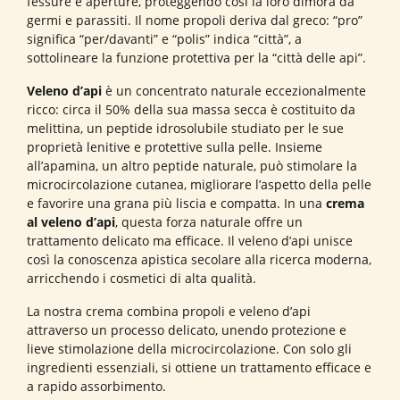
fessure e aperture, proteggendo così la loro dimora da
germi e parassiti. Il nome propoli deriva dal greco: “pro”
significa “per/davanti” e “polis” indica “città”, a
sottolineare la funzione protettiva per la “città delle api”.
Veleno d’api
è un concentrato naturale eccezionalmente
ricco: circa il 50% della sua massa secca è costituito da
melittina, un peptide idrosolubile studiato per le sue
proprietà lenitive e protettive sulla pelle. Insieme
all’apamina, un altro peptide naturale, può stimolare la
microcircolazione cutanea, migliorare l’aspetto della pelle
e favorire una grana più liscia e compatta. In una
crema
al veleno d’api
, questa forza naturale offre un
trattamento delicato ma efficace. Il veleno d’api unisce
così la conoscenza apistica secolare alla ricerca moderna,
arricchendo i cosmetici di alta qualità.
La nostra crema combina propoli e veleno d’api
attraverso un processo delicato, unendo protezione e
lieve stimolazione della microcircolazione. Con solo gli
ingredienti essenziali, si ottiene un trattamento efficace e
a rapido assorbimento.