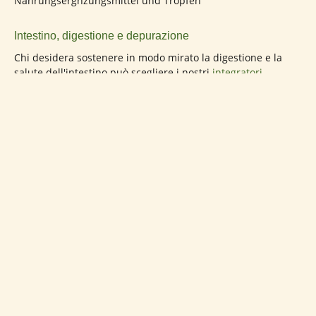
Intestino, digestione e depurazione
Chi desidera sostenere in modo mirato la digestione e la
salute dell'intestino può scegliere i nostri
integratori
alimentari per l'intestino
, come ad esempio le
capsule per la
cura dell'intestino
. Per un supporto mirato della flora
intestinale sono indicati anche il nostro
Biosan Complex
e
CleanBalance
. In caso di intolleranza al lattosio, le
capsule di
lattasi
possono contribuire a ridurre i disturbi.
Chi desidera sostenere la funzionalità del fegato e il
metabolismo può trovare un valido aiuto nell'
estratto di
cardo mariano
. Per favorire la circolazione sanguigna e la
salute cardiovascolare sono indicate le
capsule di
nattokinasi
. Gli
effetti della nattokinasi
sono stati oggetto di
numerosi studi.