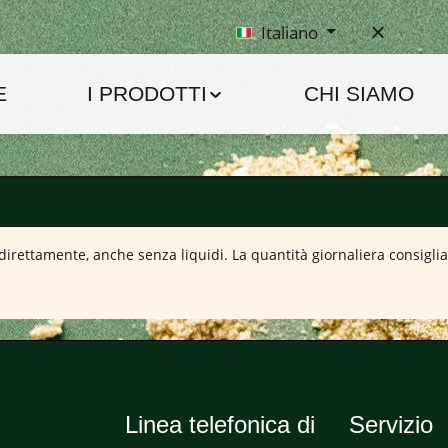
Italiano
E
I PRODOTTI
CHI SIAMO
rettamente, anche senza liquidi. La quantità giornaliera consigliata
Linea telefonica di
Servizio