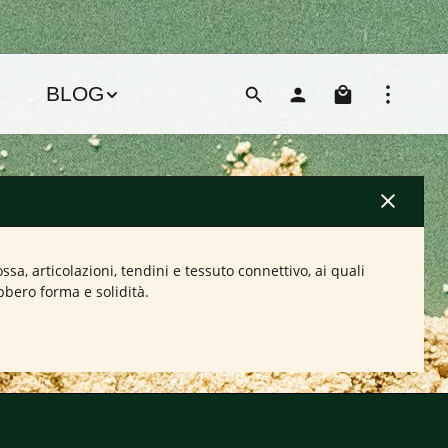
Il carre
BLOG
a, articolazioni, tendini e tessuto connettivo, ai quali
bbero forma e solidità.