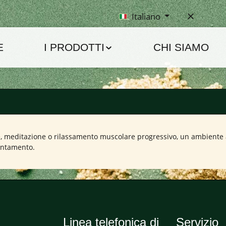
Italiano
E
I PRODOTTI
CHI SIAMO
, meditazione o rilassamento muscolare progressivo, un ambiente ada
entamento.
Linea telefonica di
Servizio