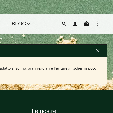
Il carre
BLOG
tto al sonno, orari regolari e l'evitare gli schermi poco
Le nostre