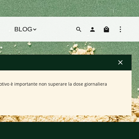
Il carre
BLOG
motivo è importante non superare la dose giornaliera