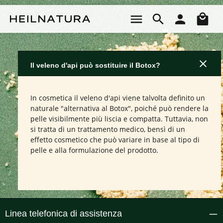
Passa al contenuto principale
Il 
Il veleno d'api può sostituire il Botox?
In cosmetica il veleno d'api viene talvolta definito un
naturale "alternativa al Botox", poiché può rendere la
pelle visibilmente più liscia e compatta. Tuttavia, non
si tratta di un trattamento medico, bensì di un
effetto cosmetico che può variare in base al tipo di
pelle e alla formulazione del prodotto.
Linea telefonica di assistenza