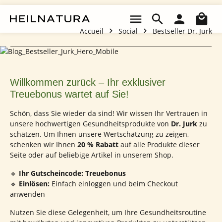
Passer au contenu principal
Le 
20% Rabatt mit dem Gutscheincode
"Treuebonus"
Accueil
Social
Bestseller Dr. Jurk
Hochwertigen Gesundheitsprodukte von Dr. Jurk 20% Rabatt mit 
Willkommen zurück – Ihr exklusiver
Treuebonus wartet auf Sie!
Schön, dass Sie wieder da sind! Wir wissen Ihr Vertrauen in
unsere hochwertigen Gesundheitsprodukte von
Dr. Jurk
zu
schätzen. Um Ihnen unsere Wertschätzung zu zeigen,
schenken wir Ihnen
20 % Rabatt
auf alle Produkte dieser
Seite oder auf beliebige Artikel in unserem Shop.
🔹
Ihr Gutscheincode:
Treuebonus
🔹
Einlösen:
Einfach einloggen und beim Checkout
anwenden
Nutzen Sie diese Gelegenheit, um Ihre Gesundheitsroutine