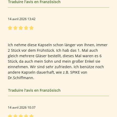
Traduire l'avis en Französisch
14 avril 2026 13:42
Évaluation avec une note de 5 sur 5 étoiles
Lebensenergieberaterin
Ich nehme diese Kapseln schon länger von Ihnen, immer
2 Stück vor dem Frühstück. Ich hab das 1. Mal auch
gleich mehrere Gläser bestellt, dieses Mal waren es 6
Stück, da auch mein Sohn und mein großer Enkel sie
einnehmen. Wir sind sehr zufrieden. Ich benütze noch
andere Kapseln dauerhaft, wie z.B. SPIKE von
Dr.Schiffmann.
Traduire l'avis en Französisch
14 avril 2026 10:37