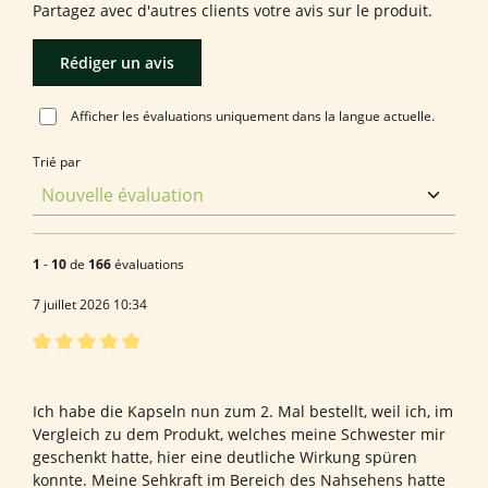
Partagez avec d'autres clients votre avis sur le produit.
Rédiger un avis
Afficher les évaluations uniquement dans la langue actuelle.
Trié par
1
-
10
de
166
évaluations
7 juillet 2026 10:34
Évaluation avec une note de 5 sur 5 étoiles
Astaxanthin
Ich habe die Kapseln nun zum 2. Mal bestellt, weil ich, im
Vergleich zu dem Produkt, welches meine Schwester mir
geschenkt hatte, hier eine deutliche Wirkung spüren
konnte. Meine Sehkraft im Bereich des Nahsehens hatte