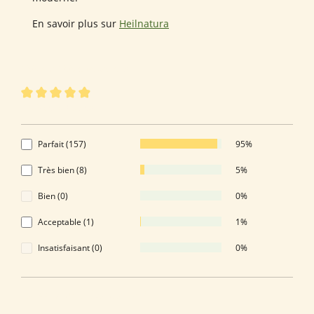
En savoir plus sur
Heilnatura
166 sur 166 évaluations
Note moyenne de 4.93 sur 5 étoiles
4.93 de 5 Étoiles
Parfait (157)
95%
Très bien (8)
5%
Bien (0)
0%
Acceptable (1)
1%
Insatisfaisant (0)
0%
Laissez une évaluation !