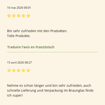
10 mai 2026 00:01
Évaluation avec une note de 5 sur 5 étoiles
Rentnerin
Bin sehr zufrieden mit den Produkten.
Tolle Produkte.
Traduire l'avis en Französisch
15 avril 2026 08:27
Évaluation avec une note de 5 sur 5 étoiles
Bewertung von Eike K.
Nehme es schon länger und bin sehr zufrieden, auch
schnelle Lieferung und Verpackung im Braunglas finde
ich super!