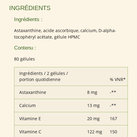
INGRÉDIENTS
Ingrédients :
Astaxanthine, acide ascorbique, calcium, D-alpha-
tocophéryl acétate, gélule HPMC
Contenu :
80 gélules
Ingrédients / 2 gélules /
portion quotidienne
% VNR*
Astaxanthine
8 mg
-**
Calcium
13 mg
-**
Vitamine E
20 mg
167
Vitamine C
122 mg
150