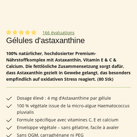
166 évaluations
Note moyenne de 4.93 sur 5 étoiles
Gélules d'astaxanthine
100% natürlicher, hochdosierter Premium-
Nährstoffkomplex mit Astaxanthin, Vitamin E & C &
Calcium. Die fettlösliche Zusammensetzung sorgt dafür,
dass Astaxanthin gezielt in Gewebe gelangt, das besonders
empfindlich auf oxidativen Stress reagiert. (80 Stk)
Dosage élevé : 4 mg d’Astaxanthine par gélule
100 % végétale issue de la micro-algue Haematococcus
pluvialis
Formule spécifique avec vitamines C, E et calcium
Enveloppe végétale – sans gélatine, facile à avaler
Sans OGM, carraghénane ni PEG