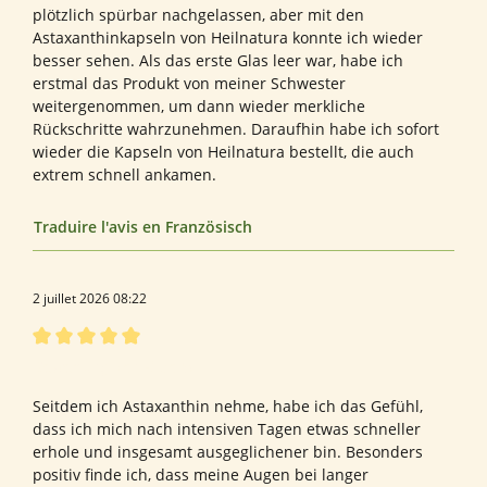
plötzlich spürbar nachgelassen, aber mit den
Astaxanthinkapseln von Heilnatura konnte ich wieder
besser sehen. Als das erste Glas leer war, habe ich
erstmal das Produkt von meiner Schwester
weitergenommen, um dann wieder merkliche
Rückschritte wahrzunehmen. Daraufhin habe ich sofort
wieder die Kapseln von Heilnatura bestellt, die auch
extrem schnell ankamen.
Traduire l'avis en Französisch
2 juillet 2026 08:22
Évaluation avec une note de 5 sur 5 étoiles
Bewertung von Rico W.
Seitdem ich Astaxanthin nehme, habe ich das Gefühl,
dass ich mich nach intensiven Tagen etwas schneller
erhole und insgesamt ausgeglichener bin. Besonders
positiv finde ich, dass meine Augen bei langer