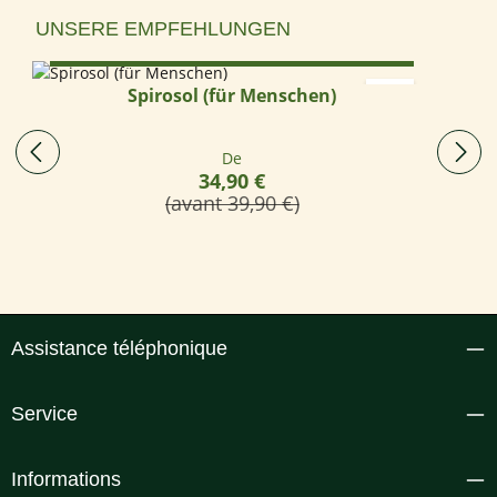
Ignorer la galerie de produits
UNSERE EMPFEHLUNGEN
Select options
Spirosol (für Menschen)
Prix régulier :
De
34,90 €
(avant 39,90 €)
Assistance téléphonique
Service
Informations