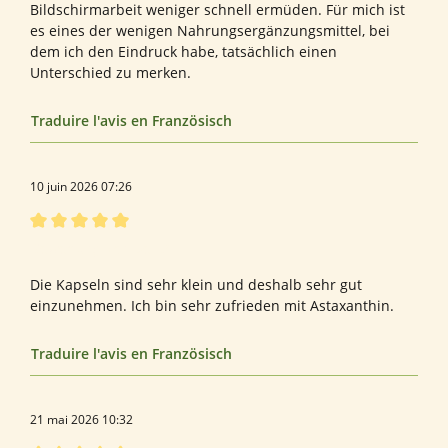
Bildschirmarbeit weniger schnell ermüden. Für mich ist
es eines der wenigen Nahrungsergänzungsmittel, bei
dem ich den Eindruck habe, tatsächlich einen
Unterschied zu merken.
Traduire l'avis en Französisch
10 juin 2026 07:26
Évaluation avec une note de 5 sur 5 étoiles
Bewertung von Ueli Z.
Die Kapseln sind sehr klein und deshalb sehr gut
einzunehmen. Ich bin sehr zufrieden mit Astaxanthin.
Traduire l'avis en Französisch
21 mai 2026 10:32