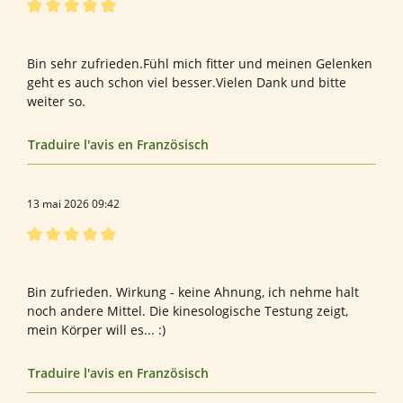
Évaluation avec une note de 5 sur 5 étoiles
Astaxanthin
Bin sehr zufrieden.Fühl mich fitter und meinen Gelenken
geht es auch schon viel besser.Vielen Dank und bitte
weiter so.
Traduire l'avis en Französisch
13 mai 2026 09:42
Évaluation avec une note de 5 sur 5 étoiles
Astaxanthin
Bin zufrieden. Wirkung - keine Ahnung, ich nehme halt
noch andere Mittel. Die kinesologische Testung zeigt,
mein Körper will es... :)
Traduire l'avis en Französisch