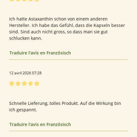
Évaluation avec une note de 5 sur 5 étoiles
Astaxanthin
Ich hatte Astaxanthin schon von einem anderen
Hersteller. Ich habe das Gefühl, dass die Kapseln besser
sind. Sind auch nicht gross, so dass man sie gut
schlucken kann.
Traduire l'avis en Französisch
12 avril 2026 07:28
Évaluation avec une note de 5 sur 5 étoiles
Super
Schnelle Lieferung, tolles Produkt. Auf die Wirkung bin
ich gespannt.
Traduire l'avis en Französisch