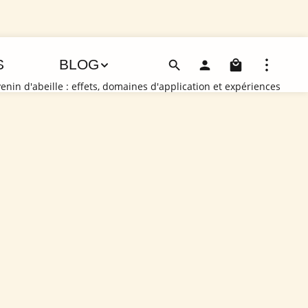
Le pani
S
BLOG
in d'abeille : effets, domaines d'application et expériences