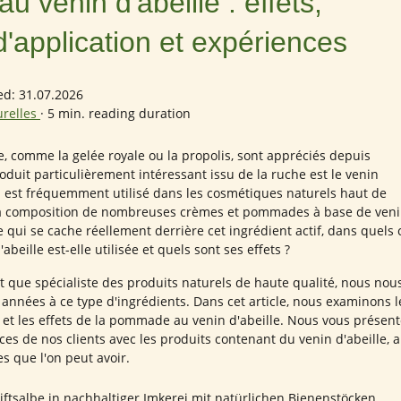
 venin d'abeille : effets,
'application et expériences
ed: 31.07.2026
urelles
·
5 min. reading duration
e, comme la gelée royale ou la propolis, sont appréciés depuis
duit particulièrement intéressant issu de la ruche est le venin
 il est fréquemment utilisé dans les cosmétiques naturels haut de
a composition de nombreuses crèmes et pommades à base de ven
e qui se cache réellement derrière cet ingrédient actif, dans quels 
eille est-elle utilisée et quels sont ses effets ?
t que spécialiste des produits naturels de haute qualité, nous nou
années à ce type d'ingrédients. Dans cet article, nous examinons l
 et les effets de la pommade au venin d'abeille. Nous vous présen
es de nos clients avec les produits contenant du venin d'abeille, a
es que l'on peut avoir.