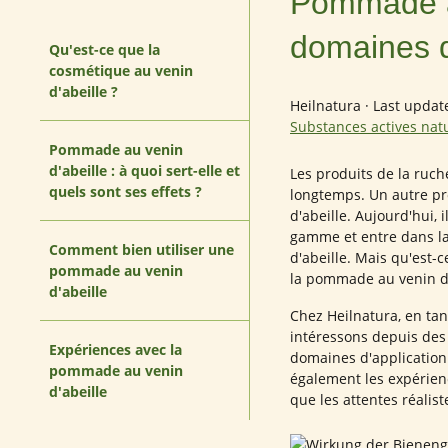
Pommade au
domaines d
Qu'est-ce que la
cosmétique au venin
d'abeille ?
Heilnatura
·
Last updat
Substances actives nat
Pommade au venin
d'abeille : à quoi sert-elle et
Les produits de la ruch
quels sont ses effets ?
longtemps. Un autre pro
d'abeille. Aujourd'hui,
gamme et entre dans l
Comment bien utiliser une
d'abeille. Mais qu'est-c
pommade au venin
la pommade au venin d'ab
d'abeille
Chez Heilnatura, en tan
intéressons depuis des 
Expériences avec la
domaines d'application
pommade au venin
également les expérienc
d'abeille
que les attentes réalist