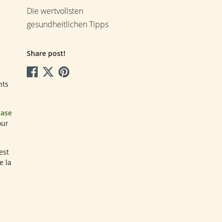
Die wertvollsten
gesundheitlichen Tipps
Share post!
nts
pase
our
est
e la