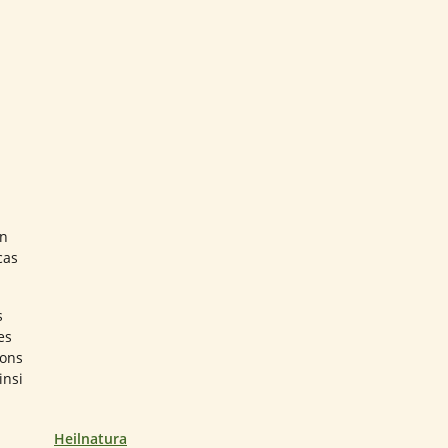
in
cas
s
es
tons
insi
Heilnatura