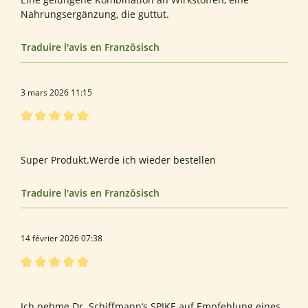
Nahrungsergänzung, die guttut.
Traduire l'avis en Französisch
3 mars 2026 11:15
Évaluation avec une note de 5 sur 5 étoiles
Spike Forte
Super Produkt.Werde ich wieder bestellen
Traduire l'avis en Französisch
14 février 2026 07:38
Évaluation avec une note de 5 sur 5 étoiles
Dr. Schiffmann‘s SPIKE
Ich nehme Dr. Schiffmann‘s SPIKE auf Empfehlung eines