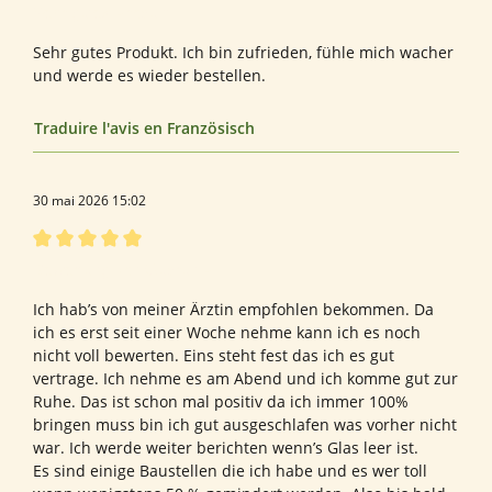
Évaluation avec une note de 5 sur 5 étoiles
Sehr gutes Produkt.
Sehr gutes Produkt. Ich bin zufrieden, fühle mich wacher
und werde es wieder bestellen.
Traduire l'avis en Französisch
30 mai 2026 15:02
Évaluation avec une note de 5 sur 5 étoiles
Bewertung von Gudrun P.
Ich hab’s von meiner Ärztin empfohlen bekommen. Da
ich es erst seit einer Woche nehme kann ich es noch
nicht voll bewerten. Eins steht fest das ich es gut
vertrage. Ich nehme es am Abend und ich komme gut zur
Ruhe. Das ist schon mal positiv da ich immer 100%
bringen muss bin ich gut ausgeschlafen was vorher nicht
war. Ich werde weiter berichten wenn’s Glas leer ist.
Es sind einige Baustellen die ich habe und es wer toll