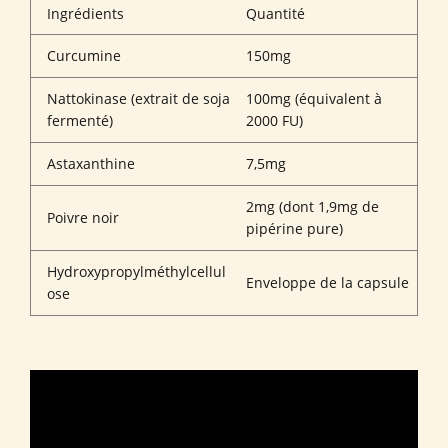
Ingrédients
Quantité
Curcumine
150mg
Nattokinase (extrait de soja
100mg (équivalent à
fermenté)
2000 FU)
Astaxanthine
7,5mg
2mg (dont 1,9mg de
Poivre noir
pipérine pure)
Hydroxypropylméthylcellul
Enveloppe de la capsule
ose