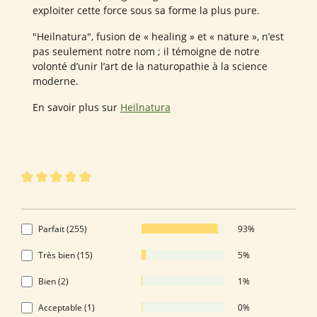
exploiter cette force sous sa forme la plus pure.
"Heilnatura", fusion de « healing » et « nature », n’est
pas seulement notre nom ; il témoigne de notre
volonté d’unir l’art de la naturopathie à la science
moderne.
En savoir plus sur
Heilnatura
273 sur 273 évaluations
Note moyenne de 4.92 sur 5 étoiles
4.92 de 5 Étoiles
Parfait (255)
93%
Très bien (15)
5%
Bien (2)
1%
Acceptable (1)
0%