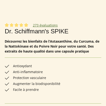
273 évaluations
Note moyenne de 4.92 sur 5 étoiles
Dr. Schiffmann's SPIKE
Découvrez les bienfaits de l’Astaxanthine, du Curcuma, de
la Nattokinase et du Poivre Noir pour votre santé. Des
extraits de haute qualité dans une capsule pratique
Antioxydant
Anti-inflammatoire
Protection vasculaire
Augmenter la biodisponibilité
Facile à prendre