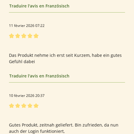
Traduire l'avis en Französisch
11 février 2026 07:22
Évaluation avec une note de 5 sur 5 étoiles
Spike
Das Produkt nehme ich erst seit Kurzem, habe ein gutes
Gefühl dabei
Traduire l'avis en Französisch
10 février 2026 20:37
Évaluation avec une note de 5 sur 5 étoiles
keiner
Gutes Produkt, zeitnah geliefert. Bin zufrieden, da nun
auch der Login funktioniert,