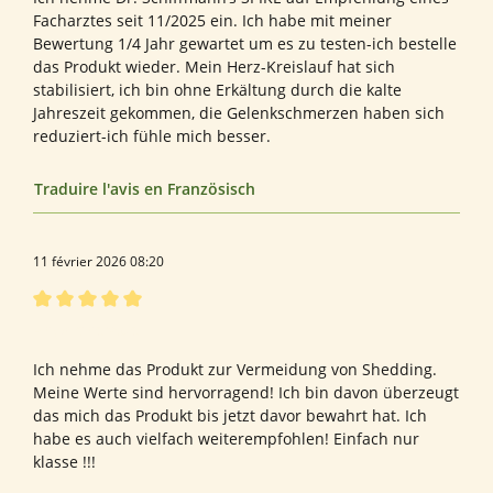
Facharztes seit 11/2025 ein. Ich habe mit meiner
Bewertung 1/4 Jahr gewartet um es zu testen-ich bestelle
das Produkt wieder. Mein Herz-Kreislauf hat sich
stabilisiert, ich bin ohne Erkältung durch die kalte
Jahreszeit gekommen, die Gelenkschmerzen haben sich
reduziert-ich fühle mich besser.
Traduire l'avis en Französisch
11 février 2026 08:20
Évaluation avec une note de 5 sur 5 étoiles
Physiotherapie
Ich nehme das Produkt zur Vermeidung von Shedding.
Meine Werte sind hervorragend! Ich bin davon überzeugt
das mich das Produkt bis jetzt davor bewahrt hat. Ich
habe es auch vielfach weiterempfohlen! Einfach nur
klasse !!!