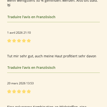
wenn wenigstens 50 % gemindert werden. Also bis bald.
👋
Traduire l'avis en Französisch
1 avril 2026 21:10
Évaluation avec une note de 5 sur 5 étoiles
xxxxxx
Tut mir sehr gut, auch meine Haut profitiert sehr davon
Traduire l'avis en Französisch
20 mars 2026 13:53
Évaluation avec une note de 5 sur 5 étoiles
Spike
Eine gelungene Kombination an Wirkstoffen, eine