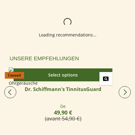
Loading...
Loading recommendations...
Ignorer la galerie de produits
UNSERE EMPFEHLUNGEN
Select options
Conseil
Dr. Schiffmann's TinnitusGuard
Prix régulier :
De
49,90 €
(avant 54,90 €)