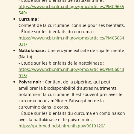
- Étude sur les bienfaits de l'astaxanthine :
https://www.ncbi.nlm.nih.gov/pmc/articles/PMC9655
540/
Curcuma :
Contient de la curcumine, connue pour ses bienfaits.
- Étude sur les bienfaits du curcuma :
https://www.ncbi.nlm.nih.gov/pmc/articles/PMC5664
031/
Nattokinase :
Une enzyme extraite de soja fermenté
(Natto).
- Étude sur les bienfaits de la nattokinase :
https://www.ncbi.nlm.nih.gov/pmc/articles/PMC6043
915/
Poivre noir :
Contient de la pipérine, qui peut
améliorer la biodisponibilité d'autres nutriments,
notamment la curcumine. Il est souvent pris avec le
curcuma pour améliorer l'absorption de la
curcumine dans le corps.
- Étude sur les bienfaits du curcuma en combinaison
avec la nattokinase et le poivre noir :
https://pubmed.ncbi.nlm.nih.gov/9619120/