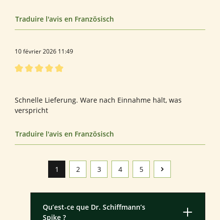
Traduire l'avis en Französisch
10 février 2026 11:49
Évaluation avec une note de 5 sur 5 étoiles
Spike
Schnelle Lieferung. Ware nach Einnahme hält, was
verspricht
Traduire l'avis en Französisch
1
2
3
4
5
Page
Page
Page
Page
Page
Qu’est-ce que Dr. Schiffmann’s
Spike ?