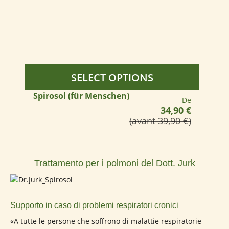
SELECT OPTIONS
Spirosol (für Menschen)
Prix régulier :
De
34,90 €
(avant 39,90 €)
Trattamento per i polmoni del Dott. Jurk
Supporto in caso di problemi respiratori cronici
«A tutte le persone che soffrono di malattie respiratorie