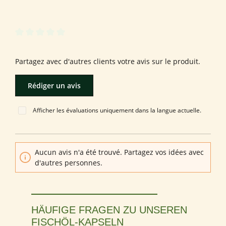
0 sur 0 évaluations
Note moyenne de 0 sur 5 étoiles
Laissez une évaluation !
Partagez avec d'autres clients votre avis sur le produit.
Rédiger un avis
Afficher les évaluations uniquement dans la langue actuelle.
Aucun avis n'a été trouvé. Partagez vos idées avec
d'autres personnes.
HÄUFIGE FRAGEN ZU UNSEREN
FISCHÖL-KAPSELN