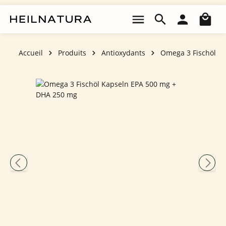
Passer au contenu principal
Le 
Accueil
Produits
Antioxydants
Omega 3 Fischöl
Ignorer la galerie d'images