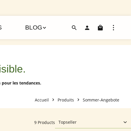
Le pani
S
BLOG
isible.
 pour les tendances.
Accueil
Produits
Sommer-Angebote
9 Products