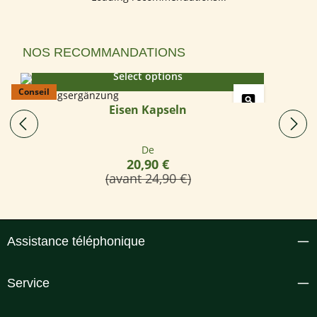
Ignorer la galerie de produits
NOS RECOMMANDATIONS
Select options
Conseil
Eisen Kapseln
Prix régulier :
De
20,90 €
(avant 24,90 €)
Assistance téléphonique
Service