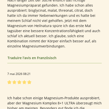
Nach langer Zeit der Suche endlich das richtige
Magnesiumpräparat gefunden. Ich habe schon alles
ausprobiert: bisglycinat, malat, threonat, citrat, doch
hatte ich da immer Nebenwirkungen und es hatte bei
meinem Schlaf nicht viel geholfen. Jetzt mit dem
Magnesium von Heilnatura spüre ich das erste Mal
tagsüber eine bessere Konzentrationsfähigkeit und auch
schlaf ich aktuell besser. Ich glaube, solch eine
Kombination nimmt der Körper einfach besser auf, als
einzelne Magnesiumverbindungen.
Traduire l'avis en Französisch
7 mai 2026 08:21
Évaluation avec une note de 5 sur 5 étoiles
Endlich das beste Magnesium Präparat gefunden
Ich habe schon einige Magnesium-Produkte ausprobiert,
aber der Magnesium Komplex 8+1 ULTRA überzeugt mich
bisher am meisten. Besonders gut finde ich die