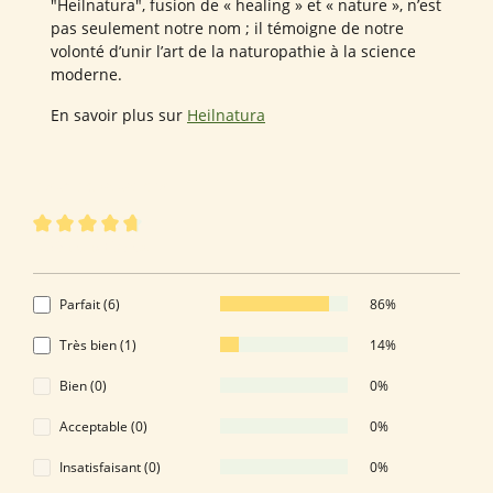
"Heilnatura", fusion de « healing » et « nature », n’est
pas seulement notre nom ; il témoigne de notre
volonté d’unir l’art de la naturopathie à la science
moderne.
En savoir plus sur
Heilnatura
7 sur 7 évaluations
Note moyenne de 4.86 sur 5 étoiles
4.86 de 5 Étoiles
Parfait (6)
86%
Très bien (1)
14%
Bien (0)
0%
Acceptable (0)
0%
Insatisfaisant (0)
0%