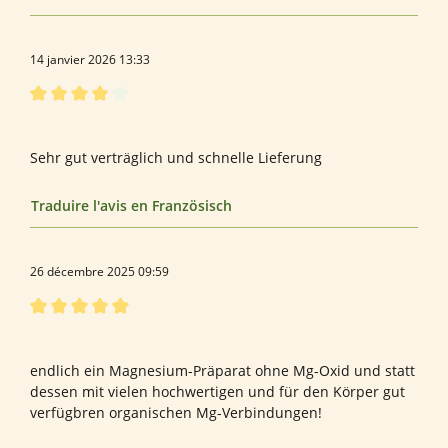
14 janvier 2026 13:33
Évaluation avec une note de 4 sur 5 étoiles
Herr
Sehr gut verträglich und schnelle Lieferung
Traduire l'avis en Französisch
26 décembre 2025 09:59
Évaluation avec une note de 5 sur 5 étoiles
Bewertung von Ursula G.
endlich ein Magnesium-Präparat ohne Mg-Oxid und statt
dessen mit vielen hochwertigen und für den Körper gut
verfügbren organischen Mg-Verbindungen!