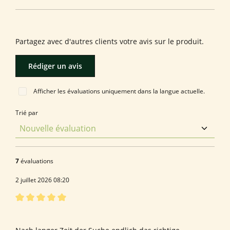
Laissez une évaluation !
Partagez avec d'autres clients votre avis sur le produit.
Rédiger un avis
Afficher les évaluations uniquement dans la langue actuelle.
Trié par
7
évaluations
2 juillet 2026 08:20
Évaluation avec une note de 5 sur 5 étoiles
Bewertung von Rico W.