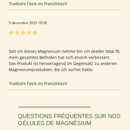
Traduire l'avis en Französisch
5 décembre 2025 10:56
Évaluation avec une note de 5 sur 5 étoiles
Bewertung von Doreen P.
Seit ich dieses Magnesium nehme bin ich wieder total fit,
mein gesamtes Befinden hat sich enorm verbessert.
Das Produkt ist hervorragend im Gegensatz zu anderen
Magnesiumprodukten, die ich vorher hatte.
Traduire l'avis en Französisch
QUESTIONS FRÉQUENTES SUR NOS
GÉLULES DE MAGNÉSIUM