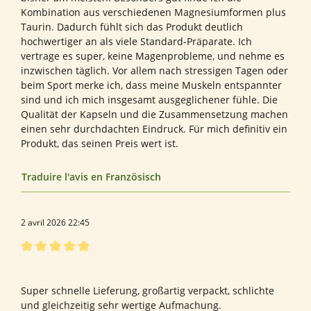
Kombination aus verschiedenen Magnesiumformen plus
Taurin. Dadurch fühlt sich das Produkt deutlich
hochwertiger an als viele Standard-Präparate. Ich
vertrage es super, keine Magenprobleme, und nehme es
inzwischen täglich. Vor allem nach stressigen Tagen oder
beim Sport merke ich, dass meine Muskeln entspannter
sind und ich mich insgesamt ausgeglichener fühle. Die
Qualität der Kapseln und die Zusammensetzung machen
einen sehr durchdachten Eindruck. Für mich definitiv ein
Produkt, das seinen Preis wert ist.
Traduire l'avis en Französisch
2 avril 2026 22:45
Évaluation avec une note de 5 sur 5 étoiles
Bewertung von Andrea A.
Super schnelle Lieferung, großartig verpackt, schlichte
und gleichzeitig sehr wertige Aufmachung.