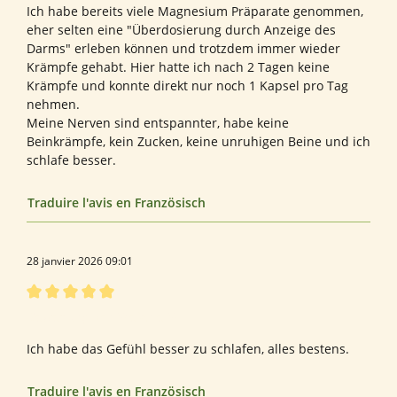
Ich habe bereits viele Magnesium Präparate genommen,
eher selten eine "Überdosierung durch Anzeige des
Darms" erleben können und trotzdem immer wieder
Krämpfe gehabt. Hier hatte ich nach 2 Tagen keine
Krämpfe und konnte direkt nur noch 1 Kapsel pro Tag
nehmen.
Meine Nerven sind entspannter, habe keine
Beinkrämpfe, kein Zucken, keine unruhigen Beine und ich
schlafe besser.
Traduire l'avis en Französisch
28 janvier 2026 09:01
Évaluation avec une note de 5 sur 5 étoiles
Bewertung von Stefanie S.
Ich habe das Gefühl besser zu schlafen, alles bestens.
Traduire l'avis en Französisch