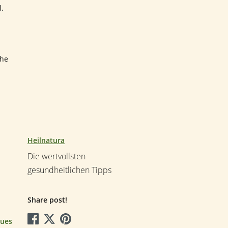
l.
che
Heilnatura
Die wertvollsten
gesundheitlichen Tipps
Share post!
ues