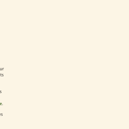
s
ur
ts
s
le
.