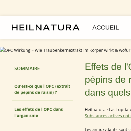
asser au contenu principal
Passer à la navigation principale
ACCUEIL
Effets de l
SOMMAIRE
pépins de r
Qu'est-ce que l'OPC (extrait
dans quels c
de pépins de raisin) ?
Les effets de l'OPC dans
Heilnatura
·
Last updat
l'organisme
Substances actives nat
Les antioxydants sont 