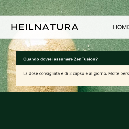
assa al contenuto principale
Passa alla navigazione principale
HOM
Quando dovrei assumere ZenFusion?
La dose consigliata è di 2 capsule al giorno. Molte per