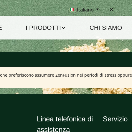
Italiano
E
I PRODOTTI
CHI SIAMO
sone preferiscono assumere ZenFusion nei periodi di stress oppure l
Linea telefonica di
Servizio
assistenza