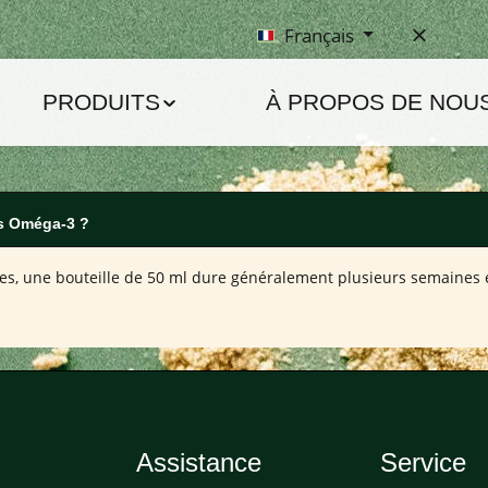
Français
PRODUITS
À PROPOS DE NOU
es Oméga-3 ?
s, une bouteille de 50 ml dure généralement plusieurs semaines 
Assistance
Service