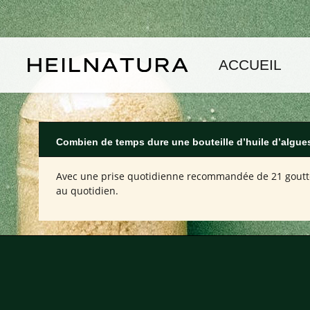
asser au contenu principal
Passer à la navigation principale
ACCUEIL
Combien de temps dure une bouteille d’huile d’algu
Avec une prise quotidienne recommandée de 21 goutte
au quotidien.