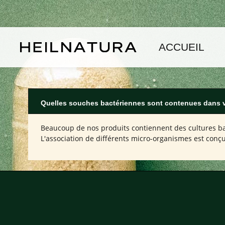
asser au contenu principal
Passer à la navigation principale
ACCUEIL
Quelles souches bactériennes sont contenues dans v
Beaucoup de nos produits contiennent des cultures bac
L'association de différents micro-organismes est conçu