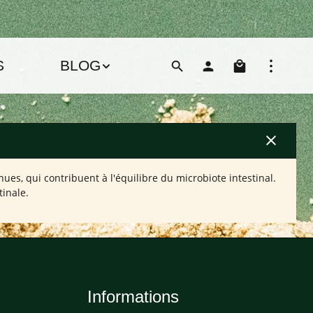
Le pani
S
BLOG
s, qui contribuent à l'équilibre du microbiote intestinal.
tinale.
Informations