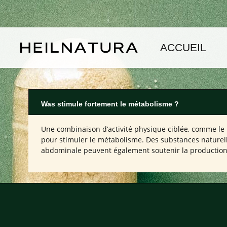
asser au contenu principal
Passer à la navigation principale
ACCUEIL
Was stimule fortement le métabolisme ?
Une combinaison d’activité physique ciblée, comme le H
pour stimuler le métabolisme. Des substances naturelle
abdominale peuvent également soutenir la production 