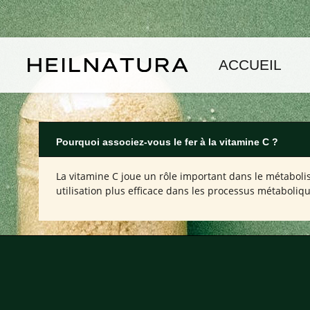
asser au contenu principal
Passer à la navigation principale
ACCUEIL
Pourquoi associez-vous le fer à la vitamine C ?
La vitamine C joue un rôle important dans le métabolis
utilisation plus efficace dans les processus métaboliq